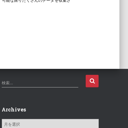
、可能な限りたくさんのデータを収集さ
検
検索…
索
:
Archives
A
r