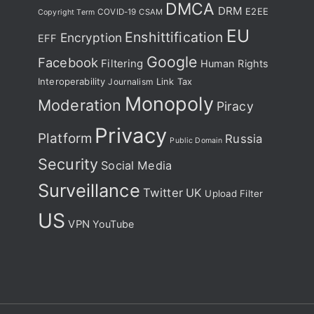
DMCA
DRM
E2EE
COVID-19
CSAM
Copyright Term
EU
Enshittification
Encryption
EFF
Google
Facebook
Filtering
Human Rights
Interoperability
Journalism
Link Tax
Monopoly
Moderation
Piracy
Privacy
Platform
Russia
Public Domain
Security
Social Media
Surveillance
Twitter
UK
Upload Filter
US
VPN
YouTube