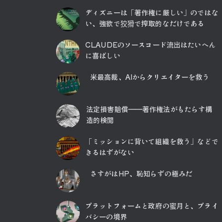
ディズニーは「著作権に厳しい」のではな
い、強欲で狡猾で搾取的なだけである
CLAUDEのソースコード流出はたいへん
に喜ばしい
米最高裁、AIからクリエイターを救う
法定損害賠償――著作権法がもたらす構
造的検閲
「ミッションに背いて組織を救う」などで
きるはずがない
さすがはHP、恥知らずの極みだ
プラットフォームと政府の蜜月と、プライ
バシーの境界