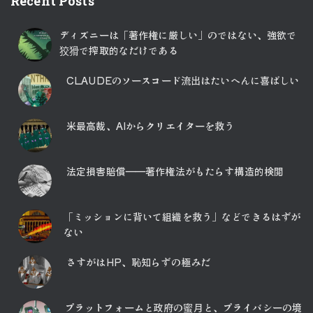
Recent Posts
ディズニーは「著作権に厳しい」のではない、強欲で
狡猾で搾取的なだけである
CLAUDEのソースコード流出はたいへんに喜ばしい
米最高裁、AIからクリエイターを救う
法定損害賠償――著作権法がもたらす構造的検閲
「ミッションに背いて組織を救う」などできるはずが
ない
さすがはHP、恥知らずの極みだ
プラットフォームと政府の蜜月と、プライバシーの境