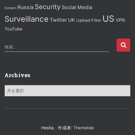
Security
Russia
Social Media
Domain
US
Surveillance
Twitter
UK
VPN
Upload Filter
YouTube
検
検索…
索
:
Archives
A
r
c
h
i
v
e
Hestia、作成者:
ThemeIsle
s