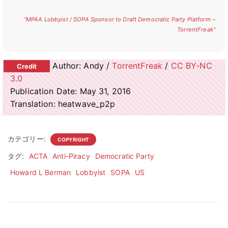
“MPAA Lobbyist / SOPA Sponsor to Draft Democratic Party Platform –
TorrentFreak”
Author: Andy /
TorrentFreak
/
CC BY-NC
3.0
Publication Date: May 31, 2016
Translation: heatwave_p2p
カテゴリー:
COPYRIGHT
タグ:
ACTA
Anti-Piracy
Democratic Party
Howard L Berman
Lobbyist
SOPA
US