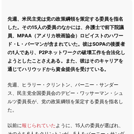
先週、米民主党は党の政策綱領を策定する委員を指名
した。その15人の委員のなかには、弁護士で前下院議
員、MPAA（アメリカ映画協会）ロビイストのハワー
ド・L・バーマンが含まれていた。彼はSOPAの後援者
の1人であり、P2Pネットワークの破壊工作を合法化し
ようとしたことさえある。また、彼はそのキャリアを
通じてハリウッドから資金提供を受けている。
先週、ヒラリー・クリントン、バーニー・サンダー
ス、民主党全国委員会のデビー・ワッサーマン・シュ
ルツ委員長が、党の政策綱領を策定する委員を指名し
た。
以前に
報じられていた
ように、15人の委員が選ばれ、
そのうち6人をクリントンが、5人をバーニー・サンダ