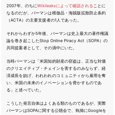
2007年、のちに
Wikileaksによって確認される
ことに
なるのだが、バーマンは模倣品・海賊版拡散防止条約
（ACTA）の主要支援者の1人であった。
それからわずか5年後、バーマンは史上最大の著作権議
論を巻き起こしたStop Online Piracy Act（SOPA）の
共同提案者として、その渦中にいた。
当時バーマンは「米国知的財産の窃盗は、正当な対価
のクリエイティブ・チェインを害するのみならず、経
済成長を妨げ、われわれのコミュニティから雇用を奪
い、米国の未来のイノベーションを脅かすものであ
る」と述べていた。
こうした発言自体はよくある類のものであるが、実際
バーマンはSOPAに関する公聴会で、執拗にGoogleを