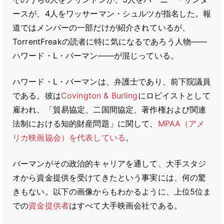
ースが、4人をワッサーマン・シュルツが指名した。報
道ではメンバーの一部だけが紹介されているが、
TorrentFreakの読者に特に気になるであろう人物――
ハワード・L・バーマン――が混じっている。
ハワード・L・バーマンは、弁護士であり、前下院議員
である。彼は
Covington & Burling
にロビイストとして
雇われ、「貿易協定、二国間協定、著作権および関連
法制における知的財産問題」に関して、
MPAA（アメ
リカ映画協会）を代表している
。
バーマンがその政治的キャリアを通して、大手スタジ
オから資金提供を受けてきたという事実には、何の驚
きもない。以下の画像からもわかるように、上位5位ま
での
資金提供者
はすべて大手映画会社である。