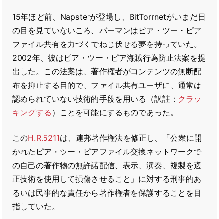
15年ほど前、Napsterが登場し、BitTorrnetがいまだ日
の目を見ていないころ、バーマンはピア・ツー・ピア
ファイル共有を力づくでねじ伏せる夢を持っていた。
2002年、彼はピア・ツー・ピア海賊行為防止法案を提
出した。この法案は、著作権者がコンテンツの無断配
布を抑止する目的で、ファイル共有ユーザに、通常は
認められていない技術的手段を用いる（訳註：
クラッ
キングする
）ことを可能にするものであった。
この
H.R.5211
は、連邦著作権法を修正し、「公衆に開
かれたピア・ツー・ピアファイル交換ネットワークで
の自己の著作物の無許諾配信、表示、演奏、複製を適
正技術を使用して損傷させること」に対する刑事的あ
るいは民事的な責任から著作権者を保護することを目
指していた。