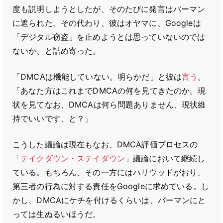
度も説明しようとしたが、そのたびに発言はバーマン
に遮られた。その代わり、彼はオヤマに、Googleは
「デジタル窃盗」を止めようとは思っていないのでは
ないか、と詰め寄った。
「DMCAは機能していない。明らかだ」と彼は
言う
。
「あなた方はこれまでDMCAの何を見てきたのか。現
状を見てなお、DMCAは何ら問題ありません、現状維
持でいいです、と？」
こうした議論は現在もなお、DMCA評価プロセスの
「
テイクダウン・ステイダウン
」議論において継続し
ている。もちろん、その一方にはハリウッドがおり、
第三者の行為に対する責任をGoogleに求めている。し
かし、DMCAにケチを付けるくらいは、バーマンにと
っては生ぬるいほうだ。