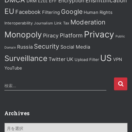
DMCA
Enshittification
Encryption
DRM
EFF
E2EE
EU
Google
Facebook
Filtering
Human Rights
Moderation
Interoperability
Journalism
Link Tax
Privacy
Monopoly
Platform
Piracy
Public
Security
Russia
Social Media
Domain
US
Surveillance
Twitter
UK
VPN
Upload Filter
YouTube
検
検索…
索
:
Archives
A