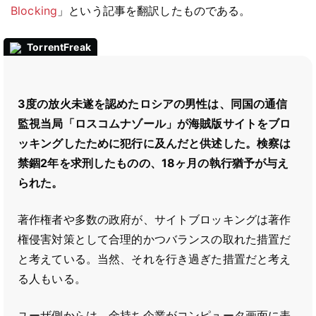
Blocking
」という記事を翻訳したものである。
TorrentFreak
3度の放火未遂を認めたロシアの男性は、同国の通信
監視当局「ロスコムナゾール」が海賊版サイトをブロ
ッキングしたために犯行に及んだと供述した。検察は
禁錮2年を求刑したものの、18ヶ月の執行猶予が与え
られた。
著作権者や多数の政府が、サイトブロッキングは著作
権侵害対策として合理的かつバランスの取れた措置だ
と考えている。当然、それを行き過ぎた措置だと考え
る人もいる。
ユーザ側からは、金持ち企業がコンピュータ画面に表