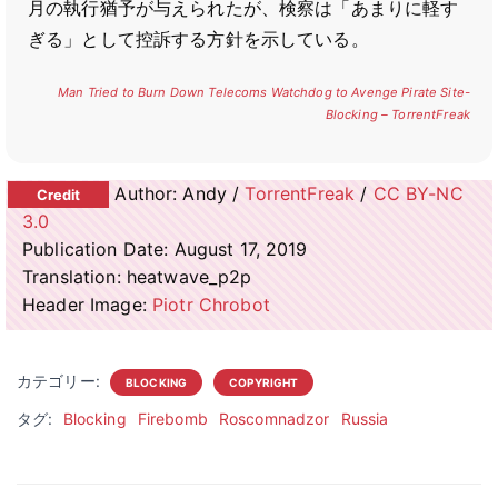
月の執行猶予が与えられたが、検察は「あまりに軽す
ぎる」として控訴する方針を示している。
Man Tried to Burn Down Telecoms Watchdog to Avenge Pirate Site-
Blocking – TorrentFreak
Author: Andy /
TorrentFreak
/
CC BY-NC
3.0
Publication Date: August 17, 2019
Translation: heatwave_p2p
Header Image:
Piotr Chrobot
カテゴリー:
BLOCKING
COPYRIGHT
タグ:
Blocking
Firebomb
Roscomnadzor
Russia