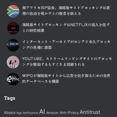
南アフリカISP協会、海賊版サイトブロッキングは表
現の自由を脅かすとの懸念を訴える
海賊版サイトブロッキングはNETFLIXの加入を促す
との研究結果
インターネット・アーカイブがロシアで永久ブロッキ
ングの危機に直面
YOUTUBE、ストリームリッピングサイトのブロッキ
ングを開始するもすぐさま回避される
WIPOが海賊版サイトから広告を剥ぎ取るための世界
的データベースを構築
Tags
AI
Antitrust
Abuse
Anti-Piracy
Amazon
Age Verification