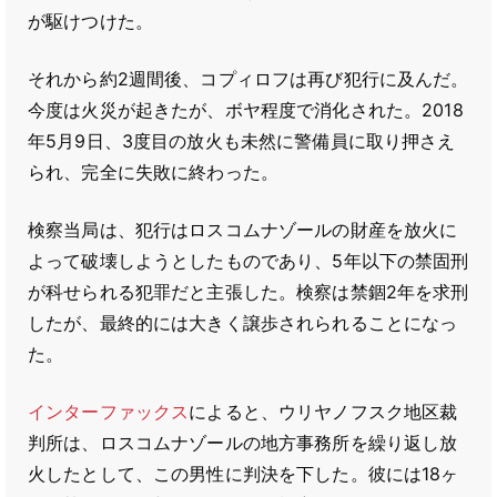
が駆けつけた。
それから約2週間後、コプィロフは再び犯行に及んだ。
今度は火災が起きたが、ボヤ程度で消化された。2018
年5月9日、3度目の放火も未然に警備員に取り押さえ
られ、完全に失敗に終わった。
検察当局は、犯行はロスコムナゾールの財産を放火に
よって破壊しようとしたものであり、5年以下の禁固刑
が科せられる犯罪だと主張した。検察は禁錮2年を求刑
したが、最終的には大きく譲歩されられることになっ
た。
インターファックス
によると、ウリヤノフスク地区裁
判所は、ロスコムナゾールの地方事務所を繰り返し放
火したとして、この男性に判決を下した。彼には18ヶ