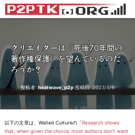
クリエイターは「死後70年間の
著作権保護」を望んでいるのだ
ろうか？
投稿者:
heatwave_p2p
投稿日:
2023/4/6
以下の文章は、Walled Cultureの「
Research shows
that, when given the choice, most authors don’t want