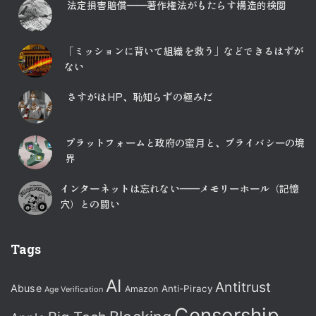
法定損害賠償――著作権法がもたらす構造的検閲
「ミッションに背いて組織を救う」などできるはずが
ない
さすがはHP、恥知らずの極みだ
プラットフォームと政府の蜜月と、プライバシーの境
界
インターネットは忘れない――メモリーホール（記憶
穴）との闘い
Tags
AI
Antitrust
Abuse
Anti-Piracy
Amazon
Age Verification
Censorship