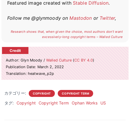
Featured image created with
Stable Diffusion
.
Follow me @glynmoody on
Mastodon
or
Twitter
,
Research shows that, when given the choice, most authors don’t want
excessively-long copyright terms – Walled Culture
Author: Glyn Moody /
Walled Culture
(
CC BY 4.0
)
Publication Date: March 2, 2022
Translation: heatwave_p2p
カテゴリー:
COPYRIGHT
COPYRIGHT TERM
タグ:
Copyright
Copyright Term
Ophan Works
US