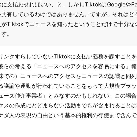
kに支払わせればいい、と。しかしTiktokはGoogleやFa
を共有しているわけではありません。ですが、それはど
がTiktokでニュースを知ったということだけで十分
ます。
リンクすらしていないTiktokに支払い義務を課すこと
彼らの考える「ニュースへのアクセスを容易にする」範
味での）ニュースへのアクセスをニュースの認識と同列
る議論や運動が行われていることをもって大規模プラッ
ュース仲介事業者」とみなすのかもしれない。この場合
クスの作成にとどまらない活動までもが含まれることは
ナダ人の表現の自由という基本的権利の行使まで含んで