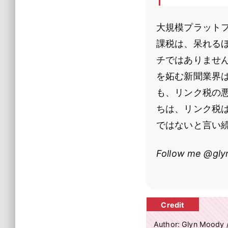
大規模プラット
課税は、呆れる
チではありませ
を妬む新聞業界
も、リンク税の
ちは、リンク税
ではないと言い
Follow me @gl
Author: Glyn Moody 