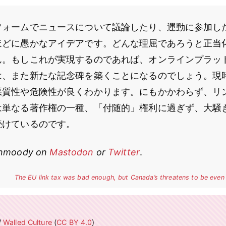
フォームでニュースについて議論したり、運動に参加し
ほどに愚かなアイデアです。どんな理屈であろうと正当
ん。もしこれが実現するのであれば、オンラインプラッ
は、また新たな記念碑を築くことになるのでしょう。現
悪質性や危険性が良くわかります。にもかかわらず、リ
は単なる著作権の一種、「付随的」権利に過ぎず、大騒
続けているのです。
ynmoody on
Mastodon
or
Twitter
.
The EU link tax was bad enough, but Canada’s threatens to be even
/
Walled Culture
(
CC BY 4.0
)