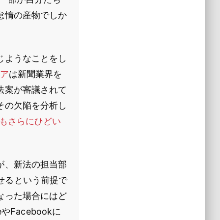
怠惰の産物でしか
じようなことをし
ア
は新聞業界を
法案が審議されて
その欠陥を分析し
りもさらにひどい
が、新法の担当部
わせるという前提で
なった場合にはど
Facebookに