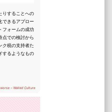
たりすることへの
化できるアプロー
トフォームの成功
時点での検討から
ンク税の支持者た
ぎするようなもの
 worse – Walled Culture