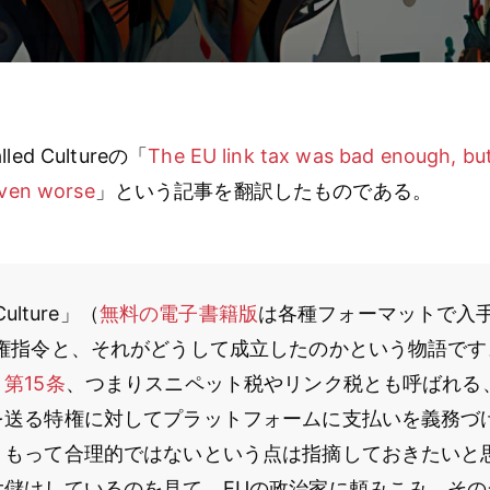
d Cultureの「
The EU link tax was bad enough, bu
even worse
」という記事を翻訳したものである。
ulture」（
無料の電子書籍版
は各種フォーマットで入
作権指令と、それがどうして成立したのかという物語です
、
第15条
、つまりスニペット税やリンク税とも呼ばれる
を送る特権に対してプラットフォームに支払いを義務づ
くもって合理的ではないという点は指摘しておきたいと
大儲けしているのを見て、EUの政治家に頼みこみ、その