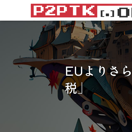
EUよりさ
税」