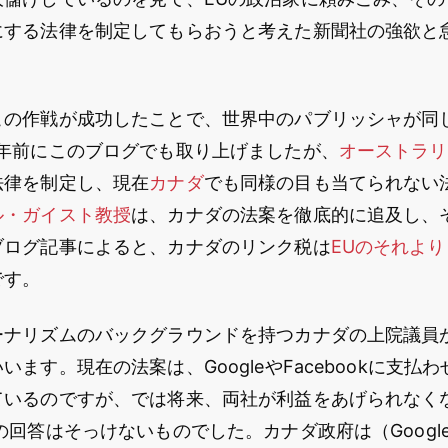
にする法律を制定してもらおうと考えた新聞社の強欲と
この作戦が成功したことで、世界中のパブリッシャが同
1年前にこのブログでも取り上げましたが、
オーストラリ
法律を制定し、現在
カナダ
でも同様の目も当てられない
ル・ガイスト教授
は、カナダの法案を徹底的に追及し、
ブログ記事によると、カナダのリンク税は
EUのそれよ
です。
ーナリズムのバックグラウンドを持つカナダの上院議員
います。現在の法案は、GoogleやFacebookに支払
ているのですが、では将来、両社が利益をあげられなく
回答はそっけないものでした。カナダ政府は（Googleや