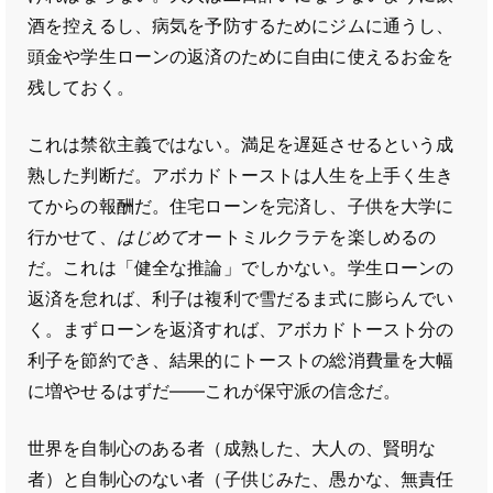
酒を控えるし、病気を予防するためにジムに通うし、
頭金や学生ローンの返済のために自由に使えるお金を
残しておく。
これは禁欲主義ではない。満足を遅延させるという成
熟した判断だ。アボカドトーストは人生を上手く生き
てからの報酬だ。住宅ローンを完済し、子供を大学に
行かせて、
はじめて
オートミルクラテを楽しめるの
だ。これは「健全な推論」でしかない。学生ローンの
返済を怠れば、利子は複利で雪だるま式に膨らんでい
く。まずローンを返済すれば、アボカドトースト分の
利子を節約でき、結果的にトーストの総消費量を大幅
に増やせるはずだ――これが保守派の信念だ。
世界を自制心のある者（成熟した、大人の、賢明な
者）と自制心のない者（子供じみた、愚かな、無責任