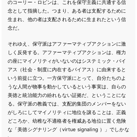
のコーリー・ロビンは、これを保守主義に共通する信
念として指摘した。つまり、ある者は支配するために
生まれ、他の者は支配されるために生まれたという信
念だ。
それゆえ、保守派はアファーマティブアクションに激
しく反発する。アファーマティブアクションは、権力
の座にマイノリティがいないのはシステミック・バイ
アス（社会・制度に内在するバイアス）に由来すると
いう前提に立つ。一方保守派にとって、自分たちのよ
うな人間が物事を動かしているという事実は、自らの
美徳と統治能力の紛れもない証拠だ、ということにな
る。保守派の教義では、支配的集団のメンバーをない
がしろにしてマイノリティに地位を譲ることは、正義
どころか、幼稚な不適格者を権威ある地位に置く危険
な「美徳シグナリング（virtue signaling ）」でしかな