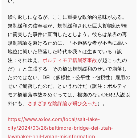
い。
繰り返しになるが、ここに重要な政治的意味がある。
規制緩和の信奉者が、規制緩和された巨大貨物船が橋
に衝突した事件に直面したとしよう。彼らは業界の再
規制議論を避けるために、「不適格な者が不当に高い
地位に就いた堕落した時代を我々は生きている（訳
注：それゆえ、
ボルティモア橋崩落事故
が起こったの
だ）」と主張する。その橋は規制緩和のせいで崩落し
たのではない、DEI（多様性・公平性・包摂性）雇用の
せいで崩落したのだ、というわけだ（訳注：ボルティ
モア橋崩落事故をめぐっては、根拠のないDEI犯人説以
外にも、
さまざまな陰謀論が飛び交った
）。
https://www.axios.com/local/salt-lake-
city/2024/03/26/baltimore-bridge-dei-utah-
lawmaker-phil-lyman-misinformation