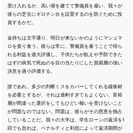
受け入れるか、高い塀を建てて警備員を雇い、我々が
彼らの芝生にギロチン台を設置するのを防ぐために投
資するかだ。
金持ちは文字通り、明日が来ないかのようにマシュマ
ロを貪り食う。彼らは常に、警備員を雇うことで得ら
れる利益を過大評価し、子供たちが飢えや予防できた
はずの病気で死ぬのを目の当たりにした貧困層の強い
決意を過小評価する。
誰であれ、多少の判断ミスをカバーしてくれる緩衝材
を必要とするが、それは過剰すぎてもよくない。富裕
層が間違った選択をしてもひどい報いを受けないこと
が問題なのではない。問題は、彼らがその恩恵を独占
していることだ。我々の大半は、学生ローンの返済を1
回でも怠れば、ペナルティと利息によって返済期間が