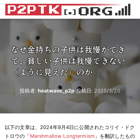
なぜ金持ちの子供は我慢ができ
て、貧しい子供は我慢できない
（ように見えた）のか
投稿者:
heatwave_p2p
投稿日:
2025/3/20
以下の文章は、2024年9月4日に公開されたコリイ・ドク
トロウの「
Marshmallow Longtermism
」を翻訳したもの