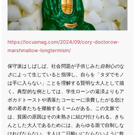
https://locusmag.com/2024/09/cory-doctorow-
marshmallow-longtermism/
保守派はしばしば、社会問題が子供じみた
自制心のな
さ
によって生じていると指弾し、自らを「タダでモノ
は手に入らない」ことを理解する賢明な大人として描
く。典型的な例としては、学生ローンの返済よりもア
ボカドトーストや洒落たコーヒーに浪費したがる怠け
者の若者たちを揶揄するミームがある。この文脈で
は、貧困の原因はその未熟さに結び付けられる。きち
んとした大人であるためには、あらゆる面で自制しな
ければならない。大人は二日酔いにならないように飲