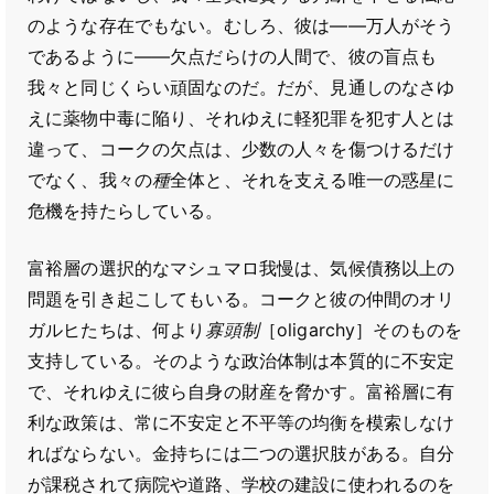
のような存在でもない。むしろ、彼は――万人がそう
であるように――欠点だらけの人間で、彼の盲点も
我々と同じくらい頑固なのだ。だが、見通しのなさゆ
えに薬物中毒に陥り、それゆえに軽犯罪を犯す人とは
違って、コークの欠点は、少数の人々を傷つけるだけ
でなく、我々の
種
全体と、それを支える唯一の惑星に
危機を持たらしている。
富裕層の選択的なマシュマロ我慢は、気候債務以上の
問題を引き起こしてもいる。コークと彼の仲間のオリ
ガルヒたちは、何より
寡頭制
［oligarchy］そのものを
支持している。そのような政治体制は本質的に不安定
で、それゆえに彼ら自身の財産を脅かす。富裕層に有
利な政策は、常に不安定と不平等の均衡を模索しなけ
ればならない。金持ちには二つの選択肢がある。自分
が課税されて病院や道路、学校の建設に使われるのを