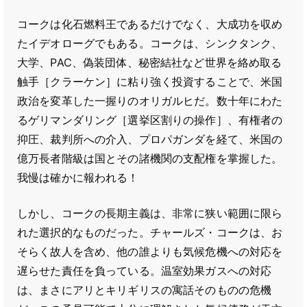
コークは化石燃料王であるだけでなく、大成功を収め
たイデオローグでもある。コークは、シンクタンク、
大学、PAC、偽装団体、秘密結社など世界を絡め取る
触手［クラーケン］に粘り強く投資することで、米国
政治を変革した一握りのオリガルヒだ。数十年にわた
るゲリマンダリング［選挙区割りの操作］、有権者の
抑圧、裁判所への介入、プロパガンダを経て、米国の
億万長者階級は国とその諸機関の支配権を掌握した。
我慢は確かに報われる！
しかし、コークの長期主義は、非常に狭い範囲に限ら
れた選択的なものだった。チャールズ・コークは、お
そらく故人を含め、他の誰よりも気候危機への対応を
遅らせた責任を負っている。温室効果ガスへの対応
は、まさにアリとキリギリスの寓話そのものの危機