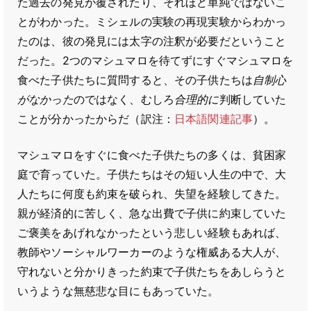
た過去の発見が覆されたり、それほど単純ではないこ
とがわかった。ミシェルの実験の再現実験からわかっ
たのは、彼の発見には太字の注釈が必要だということ
だった。2つのマシュマロを待てずにすぐマシュマロを
食べた子供たちに質問すると、その子供たちは
自制心
がなかった
のではなく、むしろ
合理的に
判断していた
ことが分かったからだ（訳注：
日本語関連記事
）。
マシュマロをすぐに食べた子供たちの多くは、貧困家
庭で育っていた。子供たちはその短い人生の中で、大
人たちに何度も約束を破られ、失望を経験してきた。
親が経済的に苦しく、急な出費で子供に約束していた
ご褒美をあげれなかったという悲しい経験もあれば、
教師やソーシャルワーカーのような権威ある大人が、
守れないと分かりきった約束で子供たちをあしらうと
いうような無慈悲な目にもあっていた。