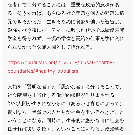
な者）で二分することには、重要な政治的意味があ
る。そうすれば、あらゆる社会問題を個人の問題に還
元できるからだ。生きるために窃盗を働いた被告は、
勉強すべき夜にパーティーに興じたせいで成績優秀奨
学金を得られず、一流の学位と高給の仕事を手に入れ
られなかった欠陥人間として描かれる。
https://pluralistic.net/2020/08/01/set-healthy-
boundaries/#healthy-populism
人類を「賢明な者」と「愚かな者」に分けることで、
社会階層を正当化する倫理的根拠が作り出される。一
部の人間が生まれながらに（あるいは育ちによって）
賢明なら、当然その人たちが社会を率いるべきだ、と
いうことになる。同時に、生来的に愚かな者に社会を
任せれば災いを招く、ということにもなる。政治学者