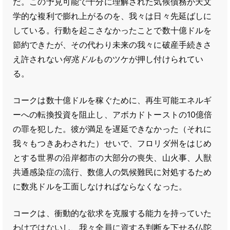
だ。この予見可能で十分に理解された気候債務が天文
学的な複利で膨れ上がるのを、我々は日々先延ばしに
している。行動を起こさなかったことで数十億ドルを
節約できたが、その代わり未来の我々に破産手続きさ
え許されない
何兆ドル
ものツケが押し付けられてい
る。
コークは数十億ドルを稼ぐために、再生可能エネルギ
ーへの転換投資を阻止し、アボカドトーストの10億倍
の罪を犯した。彼が満足を遅延できなかった（それに
我々もつきあわされた）せいで、フロリダ州をはじめ
とする世界の沿岸都市の大部分の喪失、山火事、人獣
共通感染症の流行、数億人の気候難民に対処するため
に数兆ドルを工面しなければならなくなった。
コークは、衝動的な欲求を克服する能力を持っていた
わけではないし、我々全員に資する判断を下せる仏陀