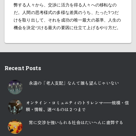
弊する人々から、交渉に活力を得る人々への移転なの
だ。人間の思考様式の多様な差異のうち、たった1つだ
けを取り出して、それを成功の唯一最大の基準、人生の
機会を決定づける最大の要因に仕立て上げるやり方だ。
Recent Posts
永遠の「老人支配」なんて誰も望んじゃいない
オンライン・コミュニティのトリレンマ――規模・信
頼・情報、選べるのは２つまで
常に交渉を強いられる社会はたいへんに疲弊する