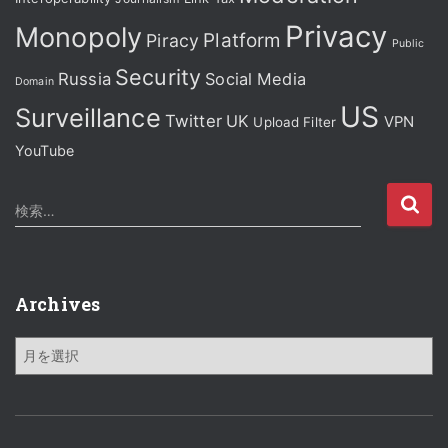
Privacy
Monopoly
Platform
Piracy
Public
Security
Russia
Social Media
Domain
US
Surveillance
Twitter
UK
VPN
Upload Filter
YouTube
検
検索…
索
:
Archives
A
r
c
h
i