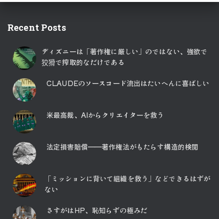
Recent Posts
ディズニーは「著作権に厳しい」のではない、強欲で
狡猾で搾取的なだけである
CLAUDEのソースコード流出はたいへんに喜ばしい
米最高裁、AIからクリエイターを救う
法定損害賠償――著作権法がもたらす構造的検閲
「ミッションに背いて組織を救う」などできるはずが
ない
さすがはHP、恥知らずの極みだ