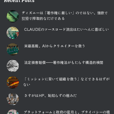
Recent Posts
ディズニーは「著作権に厳しい」のではない、強欲で
狡猾で搾取的なだけである
CLAUDEのソースコード流出はたいへんに喜ばしい
米最高裁、AIからクリエイターを救う
法定損害賠償――著作権法がもたらす構造的検閲
「ミッションに背いて組織を救う」などできるはずが
ない
さすがはHP、恥知らずの極みだ
プラットフォームと政府の蜜月と、プライバシーの境