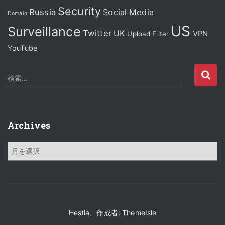
Security
Russia
Social Media
Domain
US
Surveillance
Twitter
UK
VPN
Upload Filter
YouTube
検
検索…
索
:
Archives
A
r
c
h
i
v
e
Hestia、作成者:
ThemeIsle
s