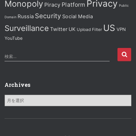
Privacy
Monopoly
Platform
Piracy
Public
Security
Russia
Social Media
Domain
US
Surveillance
Twitter
UK
VPN
Upload Filter
YouTube
検
検索…
索
:
Archives
A
r
c
h
i
v