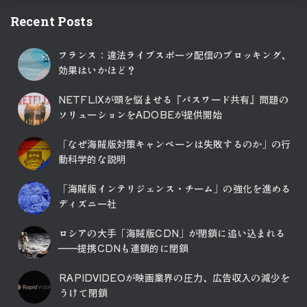
Recent Posts
フランス：違法ライブスポーツ配信のブロッキング、
効果はいかほど？
NETFLIXが頭を悩ませる『パスワード共有』問題の
ソリューションをADOBEが提供開始
「なぜ海賊版対策キャンペーンは失敗するのか」の行
動科学的な説明
「海賊版インテリジェンス・チーム」の強化を進める
ディズニー社
ロシアの大手「海賊版CDN」が閉鎖に追い込まれる
――提携CDNも連鎖的に閉鎖
RAPIDVIDEOが映画業界の圧力、広告収入の減少を
うけて閉鎖