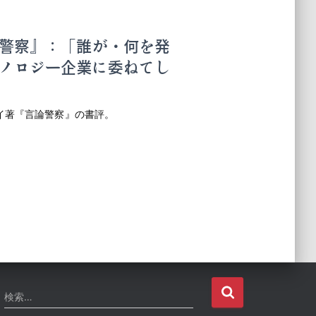
警察』：「誰が・何を発
ノロジー企業に委ねてし
イ著『言論警察』の書評。
検
検索…
索