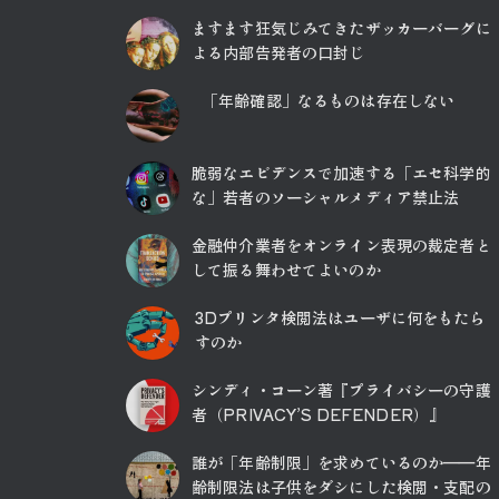
ますます狂気じみてきたザッカーバーグに
よる内部告発者の口封じ
「年齢確認」なるものは存在しない
脆弱なエビデンスで加速する「エセ科学的
な」若者のソーシャルメディア禁止法
金融仲介業者をオンライン表現の裁定者と
して振る舞わせてよいのか
3Dプリンタ検閲法はユーザに何をもたら
すのか
シンディ・コーン著『プライバシーの守護
者（PRIVACY’S DEFENDER）』
誰が「年齢制限」を求めているのか――年
齢制限法は子供をダシにした検閲・支配の