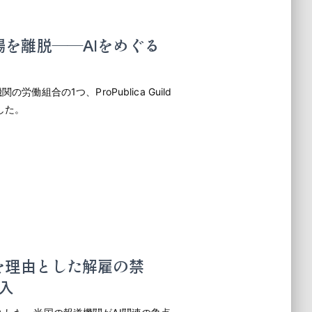
職場を離脱――AIをめぐる
働組合の1つ、ProPublica Guild
した。
導入を理由とした解雇の禁
入