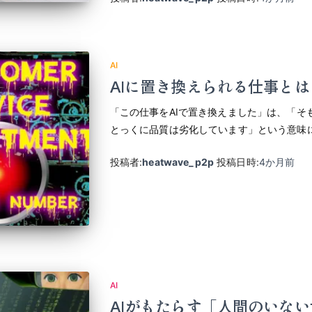
AI
AIに置き換えられる仕事とは
「この仕事をAIで置き換えました」は、「そ
とっくに品質は劣化しています」という意味
投稿者:
heatwave_p2p
投稿日時:
4か月
前
AI
AIがもたらす「人間のいな