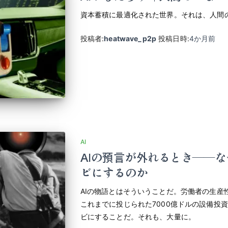
資本蓄積に最適化された世界。それは、人間
投稿者:
heatwave_p2p
投稿日時:
4か月
前
AI
AIの預言が外れるとき――なぜ
ビにするのか
AIの物語とはそういうことだ。労働者の生産
これまでに投じられた7000億ドルの設備投
ビにすることだ。それも、大量に。