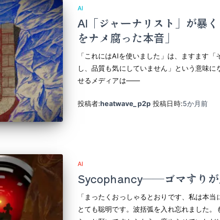
AI
AI「ジャーナリスト」が暴
をナメ腐った本音」
「これにはAIを使いました」は、ますます「
し、品質も気にしていません」という意味にな
せるメディアは――
投稿者:
heatwave_p2p
投稿日時:
5か月
前
AI
Sycophancy――ゴマす
「まったくおっしゃるとおりです、私は本当
とても聡明です。波括弧を入れ忘れました。