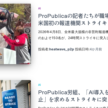
AI
ProPublicaの記者たちが
米国初の報道機関ストライキ
2026年4月8日、全米最大規模の非営利報道機関の労
のおよそ150名が、24時間ストライキに突入
投稿者:
heatwave_p2p
投稿日時:
4か月
前
AI
ProPublica労組、「AI
止」を求めるストライキに突