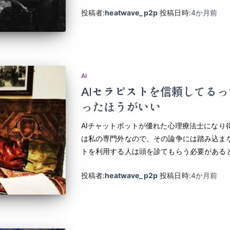
投稿者:
heatwave_p2p
投稿日時:
4か月
前
AI
AIセラピストを信頼してるっ
ったほうがいい
AIチャットボットが優れた心理療法士になり
は私の専門外なので、その論争には踏み込まな
トを利用する人は頭を診てもらう必要がある
投稿者:
heatwave_p2p
投稿日時:
4か月
前