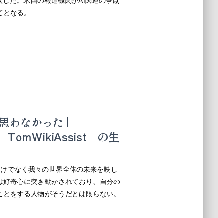
キに突入した。米国の報道機関がAI関連の争点
てとなる。
思わなかった」
「TomWikiAssist」の生
iaだけでなく我々の世界全体の未来を映し
は好奇心に突き動かされており、自分の
ことをする人物がそうだとは限らない。