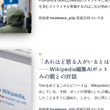
ProPublica Guildは24時間のストライ
を含むストライキを実施するのはこれが初め
投稿者:
heatwave_p2p
投稿日時:
4か月
前
AI
「あれほど怒る人がいるとは
――Wikipedia編集AIボット
みの親との対話
Tomをめぐるこのエピソードは、Wikiped
出している。今回、ボットの背後にいた人物
したことをすぐに認めた。しかし、次に同じ
投稿者:
heatwave_p2p
投稿日時:
4か月
前