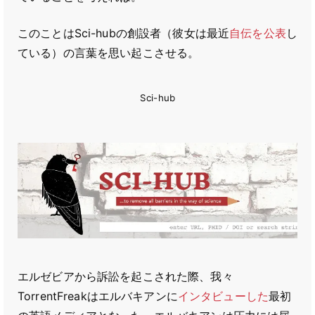
このことはSci-hubの創設者（彼女は最近
自伝を公表
し
ている）の言葉を思い起こさせる。
Sci-hub
エルゼビアから訴訟を起こされた際、我々
TorrentFreakはエルバキアンに
インタビューした
最初