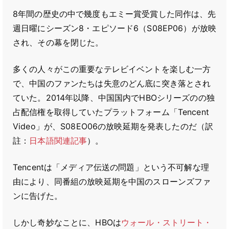
8年間の歴史の中で幾度もエミー賞受賞した同作は、先
週日曜にシーズン8・エピソード6（S08EP06）が放映
され、その幕を閉じた。
多くの人々がこの重要なテレビイベントを楽しむ一方
で、中国のファンたちは失意のどん底に突き落とされ
ていた。2014年以降、中国国内でHBOシリーズのの独
占配信権を取得していたプラットフォーム「Tencent
Video」が、S08EO06の放映延期を発表したのだ（訳
註：
日本語関連記事
）。
Tencentは「メディア伝送の問題」という不可解な理
由により、同番組の放映延期を中国のスローンズファ
ンに告げた。
しかし奇妙なことに、HBOは
ウォール・ストリート・