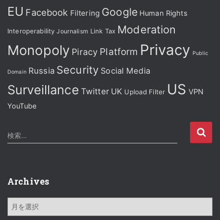
EU
Google
Facebook
Filtering
Human Rights
Moderation
Interoperability
Journalism
Link Tax
Privacy
Monopoly
Platform
Piracy
Public
Security
Russia
Social Media
Domain
US
Surveillance
Twitter
UK
VPN
Upload Filter
YouTube
検
検索…
索
:
Archives
A
r