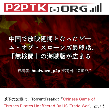
中国で放映延期となったゲー
ム・オブ・スローンズ最終話、
「無検閲」の海賊版が広まる
投稿者:
heatwave_p2p
投稿日:
2019/7/1
以下の文章は、TorrentFreakの「
Chinese Game of
Thrones Pirates Unaffected By US ‘Trade War’
」という