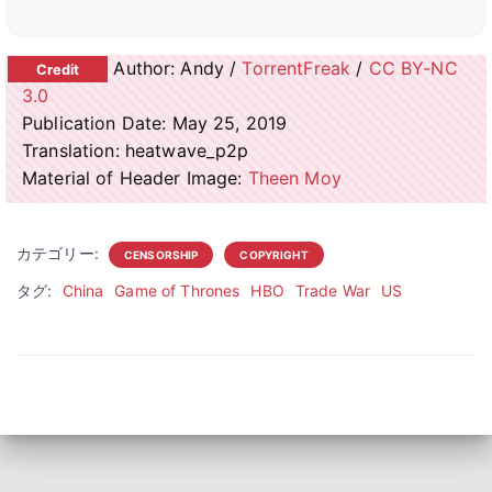
Author: Andy /
TorrentFreak
/
CC BY-NC
3.0
Publication Date: May 25, 2019
Translation: heatwave_p2p
Material of Header Image:
Theen Moy
カテゴリー:
CENSORSHIP
COPYRIGHT
タグ:
China
Game of Thrones
HBO
Trade War
US