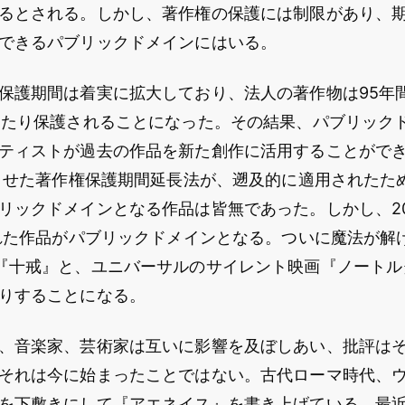
るとされる。しかし、著作権の保護には制限があり、
できるパブリックドメインにはいる。
保護期間は着実に拡大しており、法人の著作物は95年
わたり保護されることになった。その結果、パブリック
ティストが過去の作品を新た創作に活用することがで
立させた著作権保護期間延長法が、遡及的に適用されたた
リックドメインとなる作品は皆無であった。しかし、201
された作品がパブリックドメインとなる。ついに魔法が解
『十戒』と、ユニバーサルのサイレント映画『ノートル
りすることになる。
、音楽家、芸術家は互いに影響を及ぼしあい、批評は
それは今に始まったことではない。古代ローマ時代、
を下敷きにして『アエネイス』を書き上げている。最