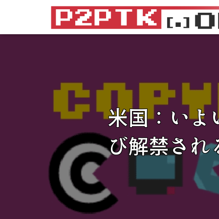
米国：いよ
び解禁され