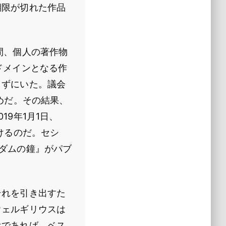
期限が切れた作品
間、個人の著作物
ドメインとなる作
きずにいた。議会
めだ。その結果、
9年1月1日、
けるのだ。セシ
ダムの鐘』がパブ
それを引き出すた
ウェルギリウスは
近であれば、ベス