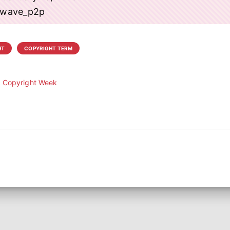
atwave_p2p
HT
COPYRIGHT TERM
Copyright Week