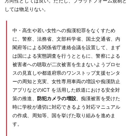
方向性としては良い。ただし、プラットフォーム規制と
しては物足りない。
中・高生や若い女性への痴漢犯罪をなくすため
に、警察、法務省、文部科学省、国土交通省、内
閣府等による関係省庁連絡会議を設置して、まず
は国による実態調査を行うとともに、警察による
被害者への聴取が二次被害を生まないようプロセ
スの見直しや都道府県のワンストップ支援センタ
ーの周知と充実、女性専用車両の増設や痴漢防止
アプリなどのICT を活用した鉄道における安全対
策の推進、
防犯カメラの増設
、痴漢被害を受けた
時に学校が適切に対応できるよう対応マニュアル
の作成、周知等、国を挙げた取り組みを進めま
す。