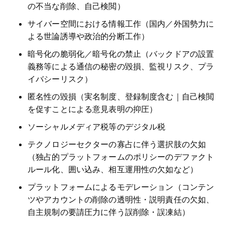
の不当な削除、自己検閲）
サイバー空間における情報工作（国内／外国勢力に
よる世論誘導や政治的分断工作）
暗号化の脆弱化／暗号化の禁止（バックドアの設置
義務等による通信の秘密の毀損、監視リスク、プラ
イバシーリスク）
匿名性の毀損（実名制度、登録制度含む｜自己検閲
を促すことによる意見表明の抑圧）
ソーシャルメディア税等のデジタル税
テクノロジーセクターの寡占に伴う選択肢の欠如
（独占的プラットフォームのポリシーのデファクト
ルール化、囲い込み、相互運用性の欠如など）
プラットフォームによるモデレーション（コンテン
ツやアカウントの削除の透明性・説明責任の欠如、
自主規制の要請圧力に伴う誤削除・誤凍結）