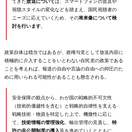
てきた
放送について
は、スマートフォンの普及や
視聴スタイルの変化などを踏まえ、国民視聴者の
ニーズに応えていくため、その
将来像について検
討を行います
。
政策自体は穏当ではあるが、政権与党として放送内容に
積極的に介入することをいとわない自民党の政策である
ことを考えれば、報道の自由や言論の自由への抑圧のた
めに用いられる可能性があることも懸念される。
安全保障の観点から、わが国の戦略的不可欠性
（技術的優越性を含む）と戦略的自律性を支える
戦略技術・物資を特定した上で、機微性に応じ
て、
技術情報の管理強化
、輸出管理の見直し、
特
許の非公開制度の導入
等を進めていくとともに、