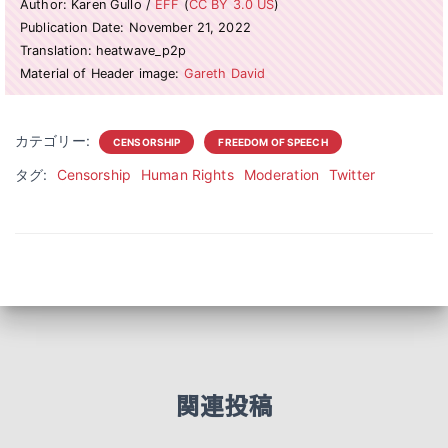
Author: Karen Gullo /
EFF
(
CC BY 3.0 US
)
Publication Date: November 21, 2022
Translation: heatwave_p2p
Material of Header image:
Gareth David
カテゴリー:
CENSORSHIP
FREEDOM OF SPEECH
タグ:
Censorship
Human Rights
Moderation
Twitter
関連投稿