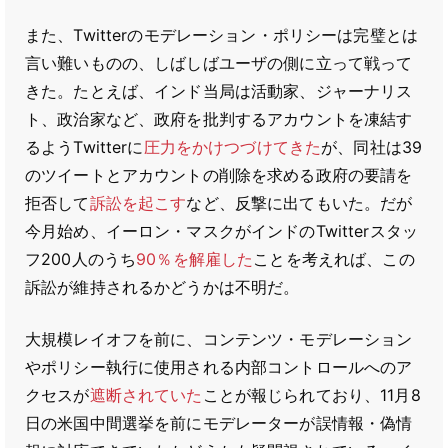
また、Twitterのモデレーション・ポリシーは完璧とは
言い難いものの、しばしばユーザの側に立って戦って
きた。たとえば、インド当局は活動家、ジャーナリス
ト、政治家など、政府を批判するアカウントを凍結す
るようTwitterに
圧力をかけつづけてきた
が、同社は39
のツイートとアカウントの削除を求める政府の要請を
拒否して
訴訟を起こす
など、反撃に出てもいた。だが
今月始め、イーロン・マスクがインドのTwitterスタッ
フ200人のうち
90％を解雇した
ことを考えれば、この
訴訟が維持されるかどうかは不明だ。
大規模レイオフを前に、コンテンツ・モデレーション
やポリシー執行に使用される内部コントロールへのア
クセスが
遮断されていた
ことが報じられており、11月8
日の米国中間選挙を前にモデレーターが誤情報・偽情