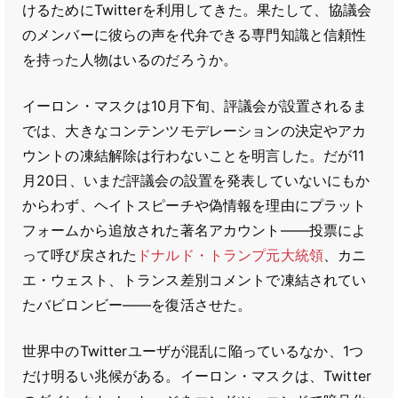
けるためにTwitterを利用してきた。果たして、協議会
のメンバーに彼らの声を代弁できる専門知識と信頼性
を持った人物はいるのだろうか。
イーロン・マスクは10月下旬、評議会が設置されるま
では、大きなコンテンツモデレーションの決定やアカ
ウントの凍結解除は行わないことを明言した。だが11
月20日、いまだ評議会の設置を発表していないにもか
からわず、ヘイトスピーチや偽情報を理由にプラット
フォームから追放された著名アカウント――投票によ
って呼び戻された
ドナルド・トランプ元大統領
、カニ
エ・ウェスト、トランス差別コメントで凍結されてい
たバビロンビー――を復活させた。
世界中のTwitterユーザが混乱に陥っているなか、1つ
だけ明るい兆候がある。イーロン・マスクは、Twitter