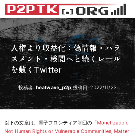
人権より収益化：偽情報・ハラ
スメント・検閲へと続くレール
を敷くTwitter
投稿者:
heatwave_p2p
投稿日:
2022/11/23
以下の文章は、電子フロンティア財団の「
Monetization,
Not Human Rights or Vulnerable Communities, Matter