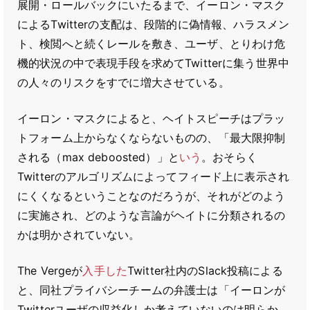
展開・ロールバックにいたるまで、イーロン・マスク
によるTwitterの支配は、段階的に偽情報、ハラスメン
ト、検閲へと続くレールを敷き、ユーザ、とりわけ危
機的状況の中で表現手段を求めてTwitterに集う世界中
の人々のリスクをすでに増大させている。
イーロン・マスクによると、ヘイトスピーチはプラッ
トフォーム上からなくならないものの、「最大限抑制
される（max deboosted）」と
いう
。おそらく
Twitterのアルゴリズムによってフィード上に表示され
にくくなるということなのだろうが、それがどのよう
に実施され、どのような言論がヘイトに分類されるの
かは明かされていない。
The Vergeが
入手した
Twitter社内のSlack投稿による
と、同社プライバシーチームの弁護士は「イーロンが
Twitterユーザの収益化しか考えていないのは明らか