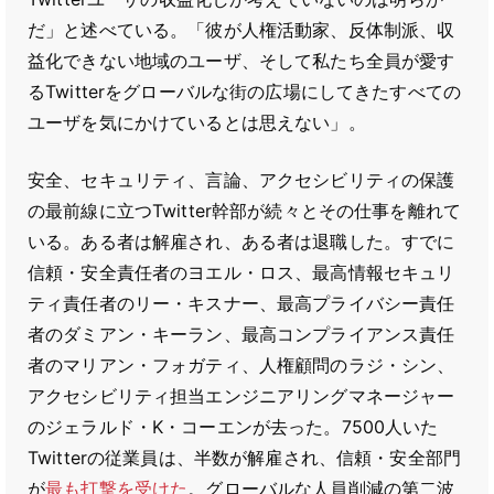
だ」と述べている。「彼が人権活動家、反体制派、収
益化できない地域のユーザ、そして私たち全員が愛す
るTwitterをグローバルな街の広場にしてきたすべての
ユーザを気にかけているとは思えない」。
安全、セキュリティ、言論、アクセシビリティの保護
の最前線に立つTwitter幹部が続々とその仕事を離れて
いる。ある者は解雇され、ある者は退職した。すでに
信頼・安全責任者のヨエル・ロス、最高情報セキュリ
ティ責任者のリー・キスナー、最高プライバシー責任
者のダミアン・キーラン、最高コンプライアンス責任
者のマリアン・フォガティ、人権顧問のラジ・シン、
アクセシビリティ担当エンジニアリングマネージャー
のジェラルド・K・コーエンが去った。7500人いた
Twitterの従業員は、半数が解雇され、信頼・安全部門
が
最も打撃を受けた
。グローバルな人員削減の第二波