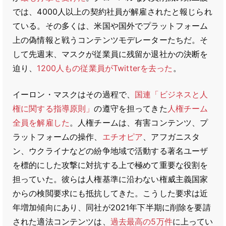
では、4000人以上の契約社員が解雇されたと報じられ
ている。その多くは、米国や国外でプラットフォーム
上の偽情報と戦うコンテンツモデレーターたちだ。そ
して先週末、マスクが従業員に残留か退社かの決断を
迫り、
1200人もの従業員がTwitterを去った
。
イーロン・マスクはその過程で、
国連「ビジネスと人
権に関する指導原則」
の遵守を担ってきた
人権チーム
全員を解雇した
。人権チームは、有害コンテンツ、プ
ラットフォームの操作、
エチオピア
、アフガニスタ
ン、ウクライナなどの紛争地域で活動する著名ユーザ
を標的にした攻撃に対抗する上で極めて重要な役割を
担っていた。彼らは人権基準に沿わない権威主義国家
からの検閲要求にも抵抗してきた。こうした要求は近
年増加傾向にあり、同社が2021年下半期に削除を要請
された適法コンテンツは、
過去最高の5万件
に上ってい