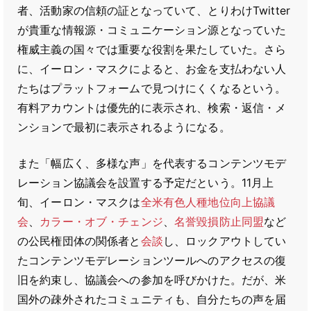
者、活動家の信頼の証となっていて、とりわけTwitter
が貴重な情報源・コミュニケーション源となっていた
権威主義の国々では重要な役割を果たしていた。さら
に、イーロン・マスクによると、お金を支払わない人
たちはプラットフォームで見つけにくくなるという。
有料アカウントは優先的に表示され、検索・返信・メ
ンションで最初に表示されるようになる。
また「幅広く、多様な声」を代表するコンテンツモデ
レーション協議会を設置する予定だという。11月上
旬、イーロン・マスクは
全米有色人種地位向上協議
会
、
カラー・オブ・チェンジ
、
名誉毀損防止同盟
など
の公民権団体の関係者と
会談
し、ロックアウトしてい
たコンテンツモデレーションツールへのアクセスの復
旧を約束し、協議会への参加を呼びかけた。だが、米
国外の疎外されたコミュニティも、自分たちの声を届