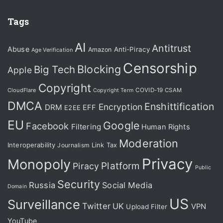
Tags
AI
Antitrust
Abuse
Anti-Piracy
Amazon
Age Verification
Censorship
Blocking
Big Tech
Apple
Copyright
CloudFlare
COVID-19
CSAM
Copyright Term
DMCA
Enshittification
Encryption
DRM
EFF
E2EE
EU
Google
Facebook
Filtering
Human Rights
Moderation
Interoperability
Journalism
Link Tax
Privacy
Monopoly
Platform
Piracy
Public
Security
Russia
Social Media
Domain
US
Surveillance
Twitter
UK
VPN
Upload Filter
YouTube