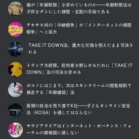
誰が「年齢制限」を求めているのか――年齢制限法は
子供をダシにした検閲・支配の手段である
テキサス州の「中絶戦争」が「インターネットの検閲
戦争」へと拡大
TAKE IT DOWN法、重大な欠陥を抱えたまま可決さ
れる
トランプ大統領、批判者を黙らせるために「TAKE IT
DOWN」法の可決を求める
ポルノにはじまり、次はスキンクリームの閲覧規制？
暴走する「年齢確認」法
表現の自由を売り渡すX社――子どもオンライン安全
法（KOSA）を通してはならない
サウジアラビアはインターネット・ガバナンス・フォ
ーラムの開催国に値しない