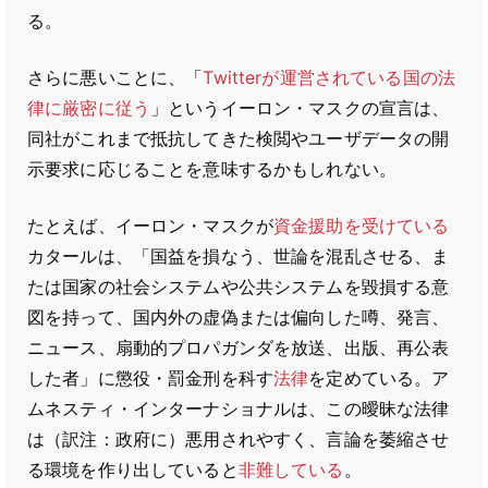
る。
さらに悪いことに、「
Twitterが運営されている国の法
律に厳密に従う
」というイーロン・マスクの宣言は、
同社がこれまで抵抗してきた検閲やユーザデータの開
示要求に応じることを意味するかもしれない。
たとえば、イーロン・マスクが
資金援助を受けている
カタールは、「国益を損なう、世論を混乱させる、ま
たは国家の社会システムや公共システムを毀損する意
図を持って、国内外の虚偽または偏向した噂、発言、
ニュース、扇動的プロパガンダを放送、出版、再公表
した者」に懲役・罰金刑を科す
法律
を定めている。ア
ムネスティ・インターナショナルは、この曖昧な法律
は（訳注：政府に）悪用されやすく、言論を萎縮させ
る環境を作り出していると
非難している
。