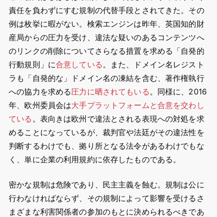
責任を負わずにすむ規制の代替手段とされてきた。その
例は枚挙に暇がない。検索エンジンは昨年、英国知的財
産局からの圧力を受け、違法な疑いのあるコンテンツへ
のリンクの削除についてさらなる措置を求める「自発的
行動規則」に
合意している
。また、ドメイン名レジスト
ラも「自発的な」ドメイン名の凍結を含む、著作権執行
への協力を求める
圧力に晒されてもいる
。同様に、2016
年、欧州委員会は
大手プラットフォームと合意を交わし
ている
。表向きは欧州で違法とされる表現への対処を求
めることになっているが、裁判官や法廷がその違法性を
判断するわけでも、拠り所となる法令があるわけでもな
く、単に企業の利用規約に依存したものである。
密かな規制は危険であり、民主主義を蝕む。規制は公に
行わなければならず、その規制によって影響を受けるさ
まざまな利害関係者の参加のもとに決められるべきであ