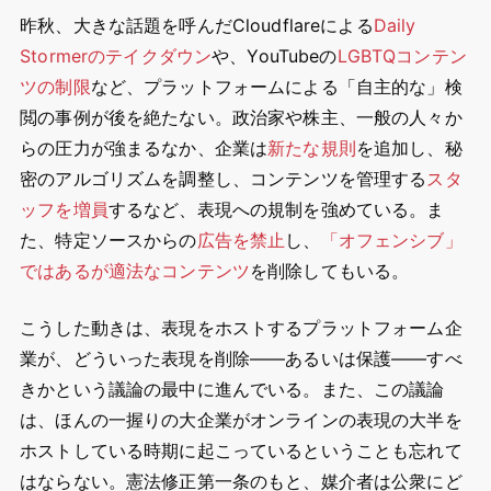
昨秋、大きな話題を呼んだCloudflareによる
Daily
Stormerのテイクダウン
や、YouTubeの
LGBTQコンテン
ツの制限
など、プラットフォームによる「自主的な」検
閲の事例が後を絶たない。政治家や株主、一般の人々か
らの圧力が強まるなか、企業は
新たな規則
を追加し、秘
密のアルゴリズムを調整し、コンテンツを管理する
スタ
ッフを増員
するなど、表現への規制を強めている。ま
た、特定ソースからの
広告を禁止
し、
「オフェンシブ」
ではあるが適法なコンテンツ
を削除してもいる。
こうした動きは、表現をホストするプラットフォーム企
業が、どういった表現を削除――あるいは保護――すべ
きかという議論の最中に進んでいる。また、この議論
は、ほんの一握りの大企業がオンラインの表現の大半を
ホストしている時期に起こっているということも忘れて
はならない。憲法修正第一条のもと、媒介者は公衆にど