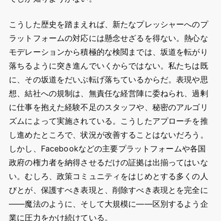
こうした歴史を踏まえれば、新たなプレッシャーへのプ
ラットフォームの対応には懸念せざるを得ない。熱心な
モデレーションから積極的な検閲までは、坂道を転がり
落ちるように突き進んでいくからではない。私たちは既
に、その坂道をだいぶ転げ落ちているからだ。表現や思
想、結社への規制は、無責任な経営陣に委ねられ、過剰
に仕事を抱えた経験不足のスタッフや、秘密のアルゴリ
ズムによって実施されている。こうしたアプローチを推
し進めたところで、状況が改善することはないだろう。
しかし、Facebookなどの主要プラットフォームや各国
政府の権力者を納得させるだけの証拠は出揃ってはいな
い。むしろ、政策コミュニティをはじめとする多くの人
びとが、保護すべき表現と、削除すべき表現とを完全に
――魔法のように、そして大規模に――区別するよう企
業に圧力をかけ続けている。