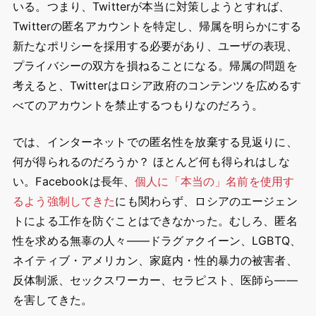
いる。つまり、Twitterが本当に対策しようとすれば、
Twitterの匿名アカウントを特定し、帰属を明らかにする
新たなポリシーを採用する必要があり、ユーザの表現、
プライバシーの双方を損ねることになる。帰属の問題を
考えると、Twitterはロシア政府のコンテンツを広めるす
べてのアカウントを禁止するつもりなのだろう。
では、インターネットでの匿名性を放棄する見返りに、
何が得られるのだろうか？ ほとんど何も得られはしな
い。Facebookは長年、
個人に「本当の」名前を使用す
るよう強制してきた
にも関わらず、ロシアのエージェン
トによる工作を防ぐことはできなかった。むしろ、匿名
性を求める無辜の人々――ドラグァクイーン、LGBTQ、
ネイティブ・アメリカン、家庭内・性的暴力の被害者、
反体制派、セックスワーカー、セラピスト、医師ら――
を害してきた。