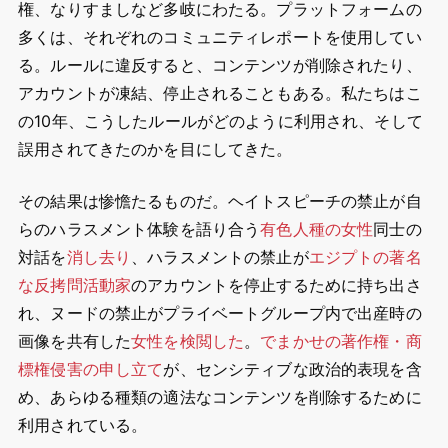
権、なりすましなど多岐にわたる。プラットフォームの
多くは、それぞれのコミュニティレポートを使用してい
る。ルールに違反すると、コンテンツが削除されたり、
アカウントが凍結、停止されることもある。私たちはこ
の10年、こうしたルールがどのように利用され、そして
誤用されてきたのかを目にしてきた。
その結果は惨憺たるものだ。ヘイトスピーチの禁止が自
らのハラスメント体験を語り合う
有色人種の女性
同士の
対話を
消し去り
、ハラスメントの禁止が
エジプトの著名
な反拷問活動家
のアカウントを停止するために持ち出さ
れ、ヌードの禁止がプライベートグループ内で出産時の
画像を共有した
女性を検閲した
。
でまかせの著作権・商
標権侵害の申し立て
が、センシティブな政治的表現を含
め、あらゆる種類の適法なコンテンツを削除するために
利用されている。