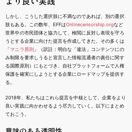
より良い実践
しかし、こうした選択肢に不満なのであれば、別の選択
肢もある。この数年、EFFは
Onlinecensorship.org
など
世界中の市民団体と協力して、検閲に反対し表現を守ろ
うとする企業に向けた提言を作成してきた。その多くは
「
マニラ原則
」（訳註：明白な「違法」コンテンツにの
み制限を要求しうると宣言した情報流通者の責任に関す
る国際原則）にもとづき、自社プラットフォームで人権
保護を確実にしようとする企業にロードマップを提供す
る。
2018年、私たちはこれら提言を中核として、企業をより
良い実践に向かわせるよう尽力していく。以下にまとめ
ておこう。
意味のある透明性