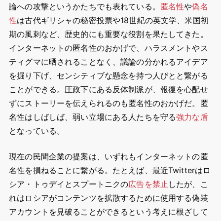
論への攻撃というかたちでも表れている。
匿名性
や
偽名
性
は古代ギリシャの秘密投票や18世紀の英文学、米国初
期の風刺など、歴史的にも重要な役割を果たしてきた。
インターネットの匿名性のおかげで、ハラスメントやス
ティグマに晒されることなく、議論の分かれるアイデア
を掘り下げ、センシティブな懸念を持つ人びとと繋がる
ことができる。圧政下にある反体制派が、報復を心配せ
ずにストーリーを伝えられるのも匿名性のおかげだ。匿
名性はしばしば、弱い立場にある人たちを守る
強力な盾
となっている。
現在の民間企業の提案は、いずれもインターネットの匿
名性を損ねることに繋がる。たとえば、最近Twitterはロ
シア・トゥデイとスプートニクの
広告を禁止
したが、こ
れはロシアがコンテンツを拡散するために使用する偽装
アカウントを見破ることができるという考えに根ざして