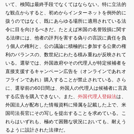
いて、検閲は最終手段でなくてはならない。特に立法的
な観点からすると、初めからインターネットを例外的に
扱うのではなく、既にあらゆる場所に適用されている法
令に目を向けるべきだ。たとえば米国の名誉毀損に関す
る法律には、他者の評判を害する偽りの言説に責任を負
う個人の権利と、公の議論に積極的に参加する公衆の権
利のバランスの、数世紀にわたる積み重ねが反映されて
いる。選挙では、外国政府やその代理人が特定候補者を
直接支援するキャンペーン広告を（オンラインであれオ
フラインであれ）購入することが禁止されている。さら
に、選挙前の60日間は、外国人の代理人は候補者に言及
する広告を購入できない。また、
外国代理人登録法
は、
外国法人が配布した情報資料に帰属を記載した上で、米
国司法長官にその写しを提出することを求めている。こ
れらはいずれも、極めて困難な状況においても、耐えう
るように設計された法律だ。