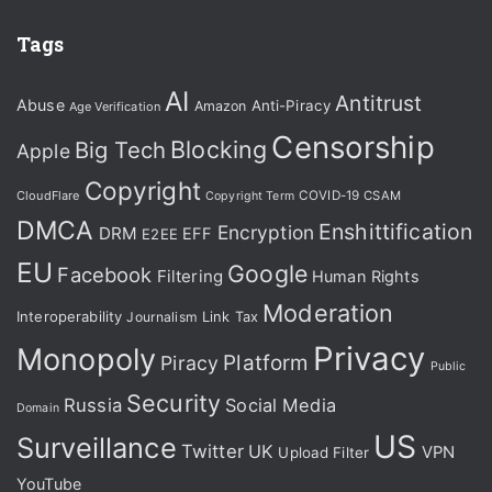
Tags
AI
Antitrust
Abuse
Anti-Piracy
Amazon
Age Verification
Censorship
Blocking
Big Tech
Apple
Copyright
CloudFlare
COVID-19
CSAM
Copyright Term
DMCA
Enshittification
Encryption
DRM
EFF
E2EE
EU
Google
Facebook
Filtering
Human Rights
Moderation
Interoperability
Journalism
Link Tax
Privacy
Monopoly
Platform
Piracy
Public
Security
Russia
Social Media
Domain
US
Surveillance
Twitter
UK
VPN
Upload Filter
YouTube