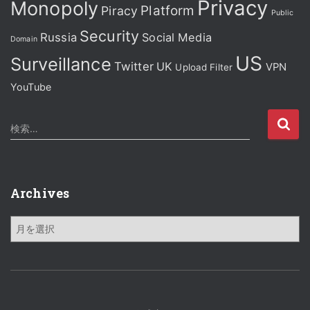
Privacy
Monopoly
Platform
Piracy
Public
Security
Russia
Social Media
Domain
US
Surveillance
Twitter
UK
VPN
Upload Filter
YouTube
検
検索…
索
:
Archives
A
r
c
h
i
v