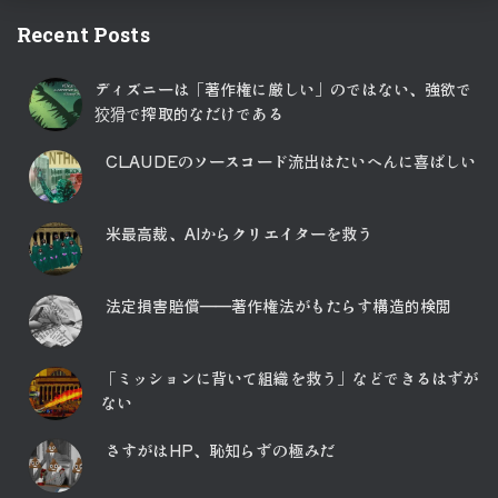
Recent Posts
ディズニーは「著作権に厳しい」のではない、強欲で
狡猾で搾取的なだけである
CLAUDEのソースコード流出はたいへんに喜ばしい
米最高裁、AIからクリエイターを救う
法定損害賠償――著作権法がもたらす構造的検閲
「ミッションに背いて組織を救う」などできるはずが
ない
さすがはHP、恥知らずの極みだ