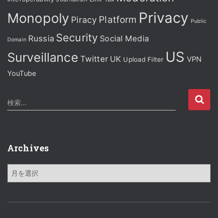
Privacy
Monopoly
Platform
Piracy
Public
Security
Russia
Social Media
Domain
US
Surveillance
Twitter
UK
VPN
Upload Filter
YouTube
検
検索…
索
:
Archives
A
r
c
h
i