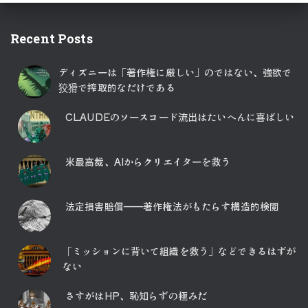
Recent Posts
ディズニーは「著作権に厳しい」のではない、強欲で
狡猾で搾取的なだけである
CLAUDEのソースコード流出はたいへんに喜ばしい
米最高裁、AIからクリエイターを救う
法定損害賠償――著作権法がもたらす構造的検閲
「ミッションに背いて組織を救う」などできるはずが
ない
さすがはHP、恥知らずの極みだ