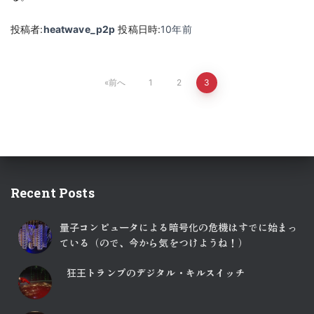
投稿者:
heatwave_p2p
投稿日時:
10年
前
投
前へ
1
2
3
稿
の
ペ
Recent Posts
ー
量子コンピュータによる暗号化の危機はすでに始まっ
ジ
ている（ので、今から気をつけようね！）
送
狂王トランプのデジタル・キルスイッチ
り