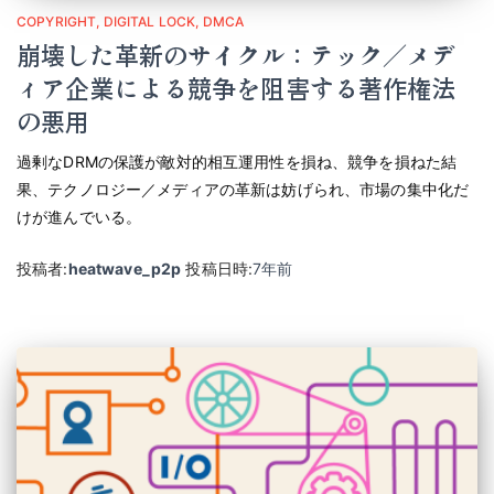
COPYRIGHT
DIGITAL LOCK
DMCA
崩壊した革新のサイクル：テック／メデ
ィア企業による競争を阻害する著作権法
の悪用
過剰なDRMの保護が敵対的相互運用性を損ね、競争を損ねた結
果、テクノロジー／メディアの革新は妨げられ、市場の集中化だ
けが進んでいる。
投稿者:
heatwave_p2p
投稿日時:
7年
前