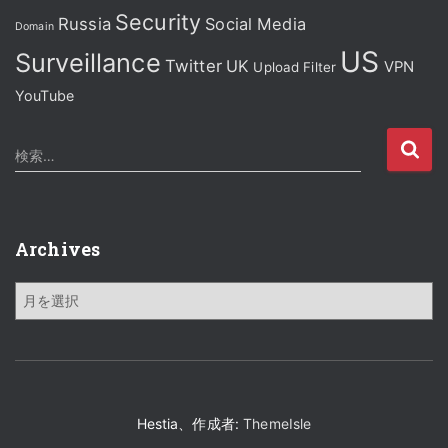
Security
Russia
Social Media
Domain
US
Surveillance
Twitter
UK
VPN
Upload Filter
YouTube
検
検索…
索
:
Archives
A
r
c
h
i
v
e
Hestia、作成者:
ThemeIsle
s