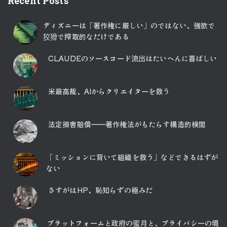
Recent Posts
ディズニーは「著作権に厳しい」のではない、強欲で
狡猾で搾取的なだけである
CLAUDEのソースコード流出はたいへんに喜ばしい
米最高裁、AIからクリエイターを救う
法定損害賠償――著作権法がもたらす構造的検閲
「ミッションに背いて組織を救う」などできるはずが
ない
さすがはHP、恥知らずの極みだ
プラットフォームと政府の蜜月と、プライバシーの境