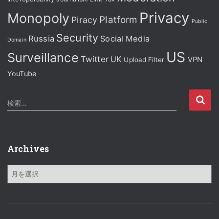
Privacy
Monopoly
Platform
Piracy
Public
Security
Russia
Social Media
Domain
US
Surveillance
Twitter
UK
VPN
Upload Filter
YouTube
検
検索…
索
:
Archives
A
r
c
h
i