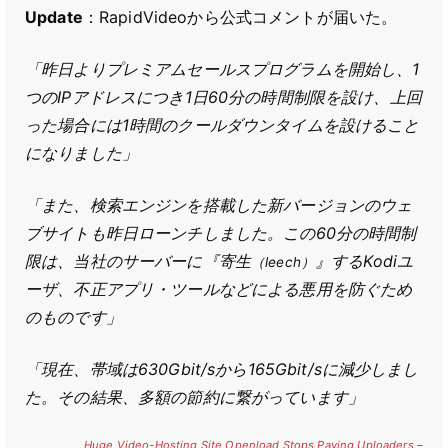
Update
：RapidVideoから公式コメントが届いた。
「昨日よりプレミアムセールスプログラムを開始し、1
つのIPアドレスにつき1日60分の時間制限を設け、上回
った場合には1時間のクールダウンタイムを設けること
になりました」
「また、検索エンジンを搭載した新バージョンのウェ
ブサイトも昨日ローンチしました。この60分の時間制
限は、当社のサーバーに『寄生
』するKodiユ
（leech）
ーザ、不正アプリ・ツールなどによる悪用を防ぐため
のものです」
「現在、帯域は630Gbit/sから165Gbit/sに減少しまし
た。その結果、多額の節約に繋がっています」
Huge Video-Hosting Site Openload Stops Paying Uploaders –