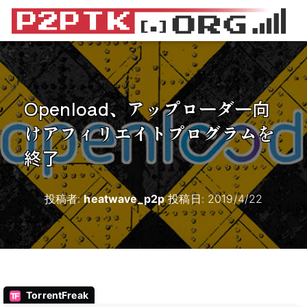
Openload、アップローダー向
けアフィリエイトプログラムを
終了
投稿者:
heatwave_p2p
投稿日:
2019/4/22
TorrentFreak