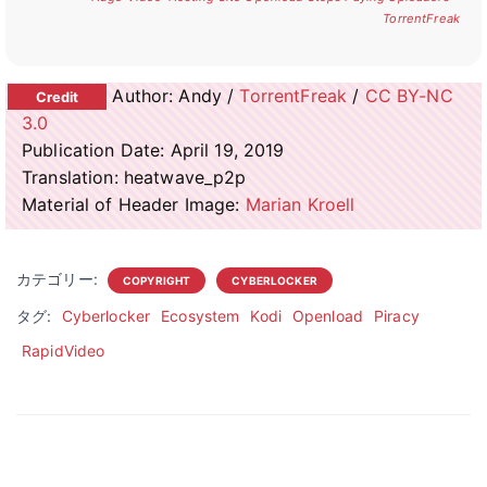
TorrentFreak
Author: Andy /
TorrentFreak
/
CC BY-NC
3.0
Publication Date: April 19, 2019
Translation: heatwave_p2p
Material of Header Image:
Marian Kroell
カテゴリー:
COPYRIGHT
CYBERLOCKER
タグ:
Cyberlocker
Ecosystem
Kodi
Openload
Piracy
RapidVideo