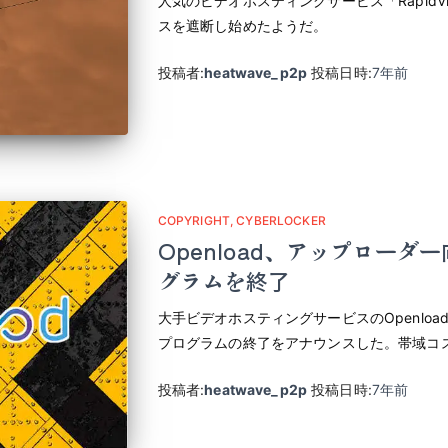
人気のビデオホスティングサービス「RapidV
スを遮断し始めたようだ。
投稿者:
heatwave_p2p
投稿日時:
7年
前
COPYRIGHT
CYBERLOCKER
Openload、アップロー
グラムを終了
大手ビデオホスティングサービスのOpenlo
プログラムの終了をアナウンスした。帯域コ
投稿者:
heatwave_p2p
投稿日時:
7年
前