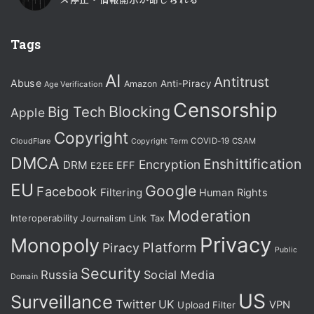
Tags
AI
Antitrust
Abuse
Anti-Piracy
Amazon
Age Verification
Censorship
Blocking
Big Tech
Apple
Copyright
CloudFlare
COVID-19
CSAM
Copyright Term
DMCA
Enshittification
Encryption
DRM
EFF
E2EE
EU
Google
Facebook
Filtering
Human Rights
Moderation
Interoperability
Journalism
Link Tax
Privacy
Monopoly
Platform
Piracy
Public
Security
Russia
Social Media
Domain
US
Surveillance
Twitter
UK
VPN
Upload Filter