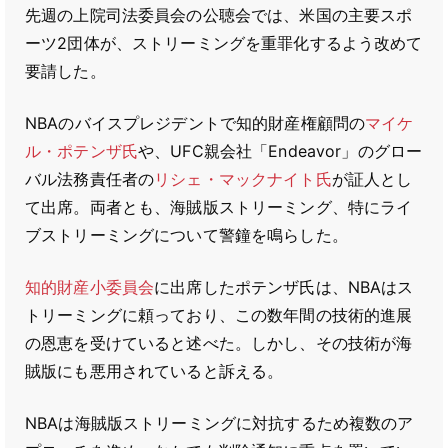
先週の上院司法委員会の公聴会では、米国の主要スポ
ーツ2団体が、ストリーミングを重罪化するよう改めて
要請した。
NBAのバイスプレジデントで知的財産権顧問の
マイケ
ル・ポテンザ氏
や、UFC親会社「Endeavor」のグロー
バル法務責任者の
リシェ・マックナイト氏
が証人とし
て出席。両者とも、海賊版ストリーミング、特にライ
ブストリーミングについて警鐘を鳴らした。
知的財産小委員会
に出席したポテンザ氏は、NBAはス
トリーミングに頼っており、この数年間の技術的進展
の恩恵を受けていると述べた。しかし、その技術が海
賊版にも悪用されていると訴える。
NBAは海賊版ストリーミングに対抗するため複数のア