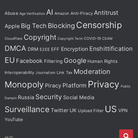
AI
Antitrust
Abuse
Anti-Piracy
Amazon
Age Verification
Censorship
Blocking
Big Tech
Apple
Copyright
CloudFlare
COVID-19
CSAM
Copyright Term
DMCA
Enshittification
Encryption
DRM
EFF
E2EE
EU
Google
Facebook
Filtering
Human Rights
Moderation
Interoperability
Journalism
Link Tax
Privacy
Monopoly
Platform
Piracy
Public
Security
Russia
Social Media
Domain
US
Surveillance
Twitter
UK
VPN
Upload Filter
YouTube
検
検索…