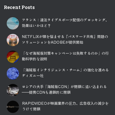
Recent Posts
フランス：違法ライブスポーツ配信のブロッキング、
効果はいかほど？
NETFLIXが頭を悩ませる『パスワード共有』問題の
ソリューションをADOBEが提供開始
「なぜ海賊版対策キャンペーンは失敗するのか」の行
動科学的な説明
「海賊版インテリジェンス・チーム」の強化を進める
ディズニー社
ロシアの大手「海賊版CDN」が閉鎖に追い込まれる
――提携CDNも連鎖的に閉鎖
RAPIDVIDEOが映画業界の圧力、広告収入の減少を
うけて閉鎖