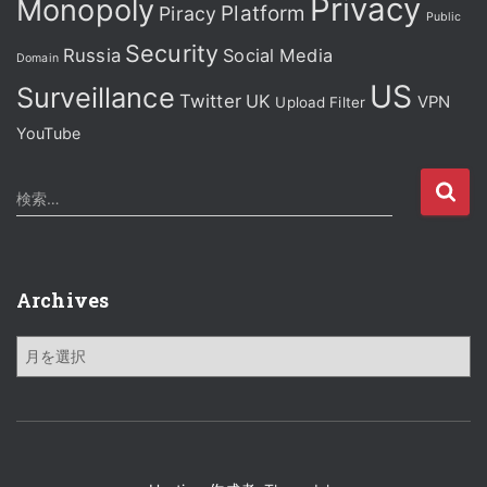
Privacy
Monopoly
Platform
Piracy
Public
Security
Russia
Social Media
Domain
US
Surveillance
Twitter
UK
VPN
Upload Filter
YouTube
検
検索…
索
:
Archives
A
r
c
h
i
v