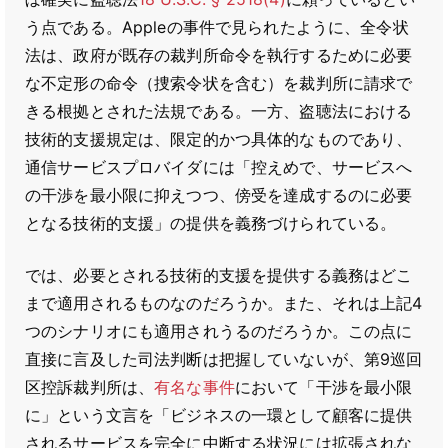
う点である。Appleの事件で見られたように、全令状
法は、政府が既存の裁判所命令を執行するために必要
な不定形の命令（捜索令状を含む）を裁判所に請求で
きる根拠とされた法規である。一方、盗聴法における
技術的支援規定は、限定的かつ具体的なものであり、
通信サービスプロバイダには「控えめで、サービスへ
の干渉を最小限に抑えつつ、傍受を達成するのに必要
となる技術的支援」の提供を義務づけられている。
では、必要とされる技術的支援を提供する義務はどこ
まで適用されるものなのだろうか。また、それは上記4
つのシナリオにも適用されうるのだろうか。この点に
直接に言及した司法判断は把握していないが、第9巡回
区控訴裁判所は、
有名な事件
において「干渉を最小限
に」という文言を「ビジネスの一環として顧客に提供
されるサービスを完全に中断する状況には拡張されな