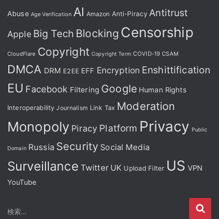
AI
Antitrust
Abuse
Anti-Piracy
Amazon
Age Verification
Censorship
Blocking
Big Tech
Apple
Copyright
CloudFlare
COVID-19
CSAM
Copyright Term
DMCA
Enshittification
Encryption
DRM
EFF
E2EE
EU
Google
Facebook
Filtering
Human Rights
Moderation
Interoperability
Journalism
Link Tax
Privacy
Monopoly
Platform
Piracy
Public
Security
Russia
Social Media
Domain
US
Surveillance
Twitter
UK
VPN
Upload Filter
YouTube
検
検索…
索