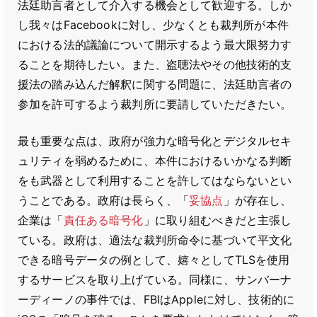
法廷助言者として介入する機会として歓迎する。しか
し我々はFacebookに対し、少なくとも裁判所が本件
における法的議論について開示するよう最大限努力す
ることを期待したい。また、盗聴法やその他技術的支
援法の踏み込んだ解釈に関する問題に、法廷助言者の
参加を許可するよう裁判所に要請していただきたい。
最も重要な点は、政府が強力な暗号化とデジタルセキ
ュリティを弱めるために、本件におけるいかなる判断
をも武器として利用することを許してはならないとい
うことである。政府は長らく、「
妥協点
」が存在し、
企業は「
責任ある暗号化
」に取り組むべきだと主張し
ている。政府は、適法な裁判所命令に基づいて平文化
できる暗号データの例として、嬉々としてTLSを使用
するサービスを取り上げている。同様に、サンバーナ
ーディーノの事件では、FBIはAppleに対し、技術的に