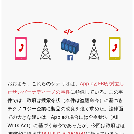
おおよそ、これらのシナリオは、
AppleとFBIが対立し
たサンバーナディーノの事件
に類似している。この事
件では、政府は捜索令状（本件は盗聴命令）に基づき
テクノロジー企業に製品の改良を強く求めた。法律面
での大きな違いは、Appleの場合には全令状法（All
Writs Act）に基づく命令であったが、今回は政府はほ
ぼ確実に盗聴法
18 U.S.C. § 2518(4)
に頼っているとい