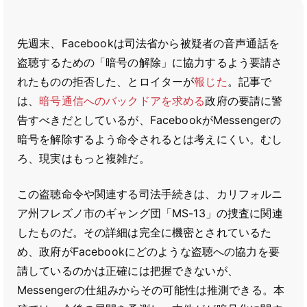
先週末、Facebookは司法省から被疑者の音声通話を
盗聴するための「暗号の解除」に協力するよう要請さ
れたものの拒否した、とロイターが
報じた
。記事で
は、
暗号通信へのバックドアを求める
政府の要請に警
告すべきだとしているが、FacebookがMessengerの
暗号を解除するよう命令されるとは考えにくい。むし
ろ、現実はもっと複雑だ。
この盗聴命令や関連する司法手続きは、カリフォルニ
ア州フレズノ市のギャング団「MS-13」の捜査に関連
したものだ。その詳細は完全に機密とされているた
め、政府がFacebookにどのような盗聴への協力を要
請しているのかは正確には把握できないが、
Messengerの仕組みからその可能性は推測できる。本