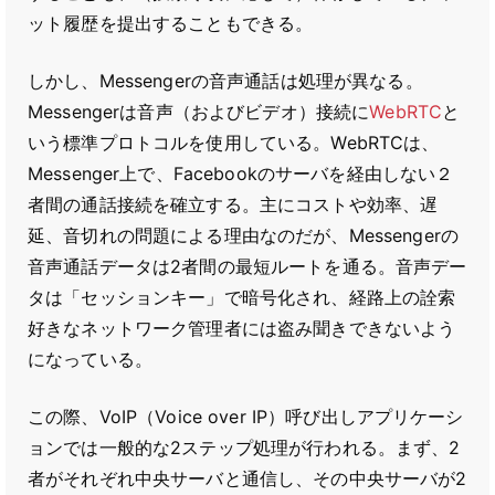
ット履歴を提出することもできる。
しかし、Messengerの音声通話は処理が異なる。
Messengerは音声（およびビデオ）接続に
WebRTC
と
いう標準プロトコルを使用している。WebRTCは、
Messenger上で、Facebookのサーバを経由しない２
者間の通話接続を確立する。主にコストや効率、遅
延、音切れの問題による理由なのだが、Messengerの
音声通話データは2者間の最短ルートを通る。音声デー
タは「セッションキー」で暗号化され、経路上の詮索
好きなネットワーク管理者には盗み聞きできないよう
になっている。
この際、VoIP（Voice over IP）呼び出しアプリケーシ
ョンでは一般的な2ステップ処理が行われる。まず、2
者がそれぞれ中央サーバと通信し、その中央サーバが2