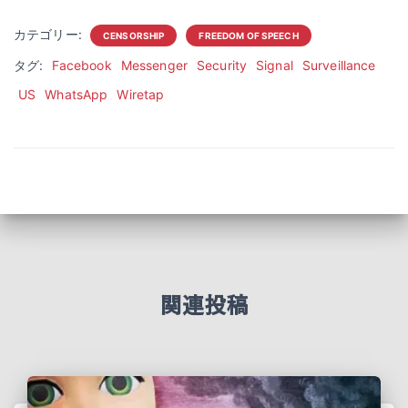
カテゴリー:
CENSORSHIP
FREEDOM OF SPEECH
タグ:
Facebook
Messenger
Security
Signal
Surveillance
US
WhatsApp
Wiretap
関連投稿