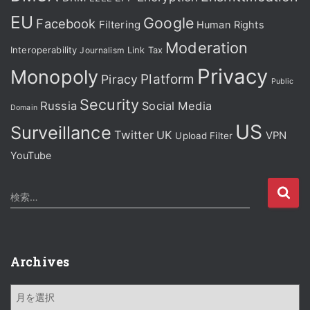
EU
Google
Facebook
Filtering
Human Rights
Moderation
Interoperability
Journalism
Link Tax
Privacy
Monopoly
Platform
Piracy
Public
Security
Russia
Social Media
Domain
US
Surveillance
Twitter
UK
VPN
Upload Filter
YouTube
検
検索…
索
:
Archives
A
r