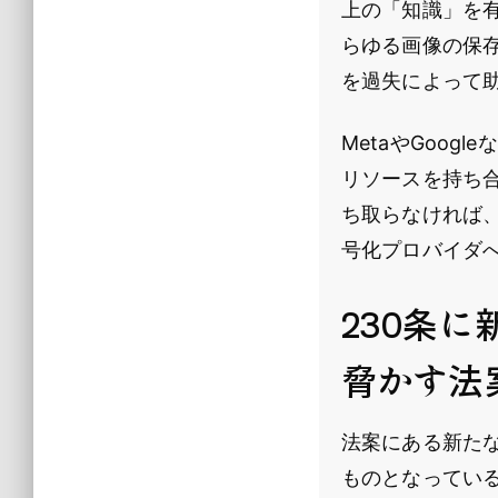
上の「知識」を
らゆる画像の保
を過失によって
MetaやGoo
リソースを持ち
ち取らなければ
号化プロバイダ
230条
脅かす法
法案にある新た
ものとなってい