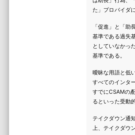
は助長」行為、
た」プロバイダ
「促進」と「助長」
基準である過失
としていなかっ
基準である。
曖昧な用語と低
すべてのインタ
すでにCSAMの
るといった受動
テイクダウン通
上、テイクダウ