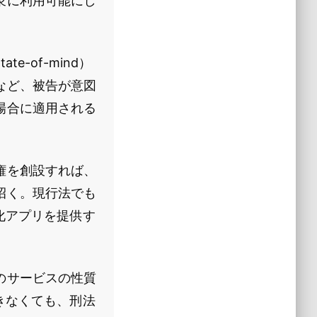
衆に利用可能にし
-of-mind）
など、被告が意図
場合に適用される
権を創設すれば、
招く。現行法でも
化アプリを提供す
のサービスの性質
きなくても、刑法