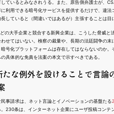
有しているとみなされうる。また、原告側弁護士が、CS
存に利用できる暗号化サービスを提供するだけで、違法
助長していると（間違いではあるが）主張することは目
gleなどの大手企業と競合する新興企業は、こうした脅威
合わせてはいない。検察の裁量や、長期の法廷闘争の末
、暗号化プラットフォームは存在してはならないのか。
への具体的な免責を法案の本文で示すべきである。
に新たな例外を設けることで言論
案
な民事請求は、ネット言論とイノベーションの基盤たる
る。230条は、インターネット企業にユーザ投稿コンテ