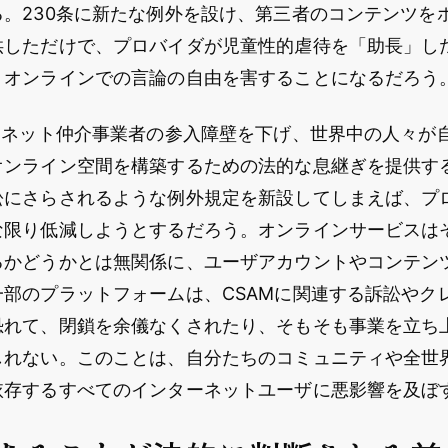
る。230条に新たな例外を設け、第三者のコンテンツを
供しただけで、プロバイダが児童性的虐待を「助長」し
、オンラインでの言論の自由を害することになるだろう
ターネット仲介事業者の参入障壁を下げ、世界中の人々が
オンライン空間を構築するための法的な息継ぎを提供す
訟にさらされるような例外規定を新設してしまえば、プ
な限り低減しようとするだろう。オンラインサービスは
るかどうかとは無関係に、ユーザアカウントやコンテン
一部のプラットフォームは、CSAMに関連する訴訟やク
恐れて、閉鎖を余儀なくされたり、そもそも事業を立ち
しれない。このことは、自分たちのコミュニティや全世
依存するすべてのインターネットユーザに悪影響を及ぼ