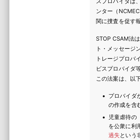
スプロバイダは
ンター（NCME
関に捜査を促す
STOP CSA
ト・メッセージ
トレージプロバ
ビスプロバイダ
この法案は、以
プロバイダが
の作成を含
児童虐待の
を公衆に利
過失
という