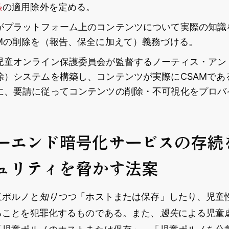
条
の適用除外を定める。
がプラットフォーム上のコンテンツについて実際の知識
AMの削除を（報告、保全に加えて）義務づける。
児童オンライン保護委員会が監督するノーティス・アン
除）システムを構築し、コンテンツが実際にCSAMであ
に、要請に従ってコンテンツの削除・不可視化をプロバ
ーエンド暗号化サービスの存続
ュリティを脅かす法案
童ポルノと
知りつつ
「ホストまたは保存」したり、児童
ることを犯罪化するものである。また、
過失
による児童