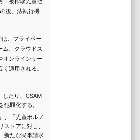
明・被搾取児童セ
その後、法執行機
では、プライベー
ーム、クラウドス
やオンラインサー
広く適用される。
」したり、CSAM
を犯罪化する。
」、「児童ポルノ
リストアに対し、
、新たな民事請求