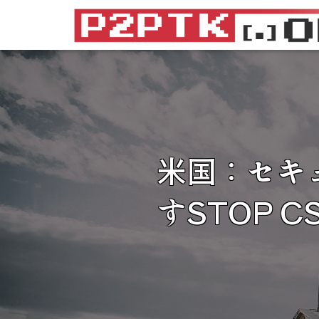
米国：セキ
すSTOP C