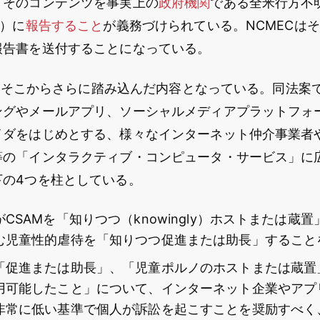
、そのコンテンツを事実上の
政府機関
である全米行方不
C）に
報告すること
が義務づけられている。NCMECは
報告書を送付することになっている。
M法はそこからさらに踏み込んだ内容となっている。同法案
ングやメールアプリ、ソーシャルメディアプラットフォ
イダをはじめとする、様々なインターネット仲介事業者
等の「インタラクティブ・コンピュータ・サービス」に
下の4つを柱としている。
CSAMを「知りつつ（knowingly）ホストまたは蔵置
む児童性的虐待を「知りつつ促進または助長」すること
「促進または助長」、「児童ポルノのホストまたは蔵置
用可能したこと」について、インターネット企業やアプ
非常に低い基準で個人が訴訟を起こすことを奨励すべく