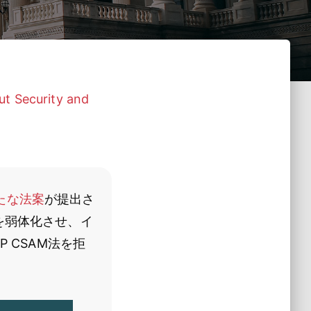
t Security and
たな法案
が提出さ
を弱体化させ、イ
 CSAM法を拒