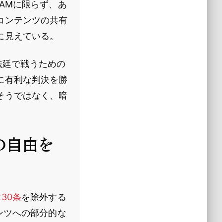
AMに限らず、あ
コンテンツの共有
に見えている。
と法廷で戦うための
に有利な判決を勝
そうではなく、暗
の自由を
230条
を除外する
ンツへの部分的な