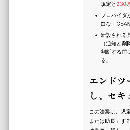
規定と
230
プロバイダ
白な」CS
新設される
（通知と削
判断する前
る。
エンドツ
し、セキ
この法案は、児
または助長」す