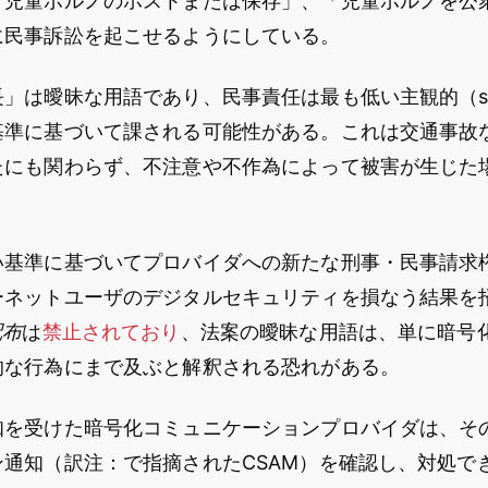
「児童ポルノのホストまたは保存」、「児童ポルノを公
に民事訴訟を起こせるようにしている。
は曖昧な用語であり、民事責任は最も低い主観的（state
基準に基づいて課される可能性がある。これは交通事故
たにも関わらず、不注意や不作為によって被害が生じた
い基準に基づいてプロバイダへの新たな刑事・民事請求
ーネットユーザのデジタルセキュリティを損なう結果を
配布
は
禁止されており
、法案の曖昧な用語は、単に暗号
的な行為にまで及ぶと解釈される恐れがある。
知を受けた暗号化コミュニケーションプロバイダは、そ
ン通知（訳注：で指摘されたCSAM）を確認し、対処で