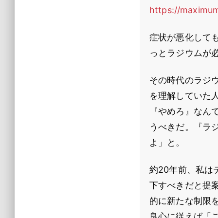
https://maximum
症状が悪化して
っとラジウムが
その時代のラジ
を理解していた
『やめろ』なん
うべきだ。『ラ
よ」と。
約20年前、私は
下すべきだと提案
的に新たな制限
良心に従えば「