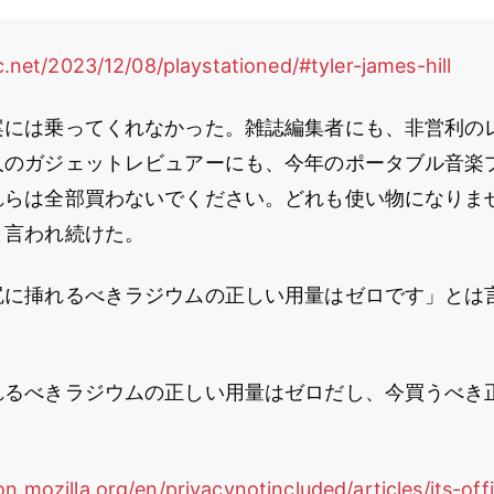
tic.net/2023/12/08/playstationed/#tyler-james-hill
案には乗ってくれなかった。雑誌編集者にも、非営利の
人のガジェットレビュアーにも、今年のポータブル音楽
れらは全部買わないでください。どれも使い物になりま
と言われ続けた。
尻に挿れるべきラジウムの正しい用量はゼロです」とは
れるべきラジウムの正しい用量はゼロだし、今買うべき
。
on.mozilla.org/en/privacynotincluded/articles/its-offi