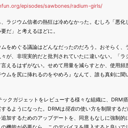
fun.org/episodes/sawbones/radium-girls/
も、ラジウム信者の熱狂は冷めなかった。むしろ「悪化
必要だ」と考えるほどに。
ウムをめぐる議論はどんなだったのだろう。おそらく、
人々が、非現実的だと批判されていたに違いない。「ラ
て言えるはずがない。せめて用量を減らすとか、使用頻
ジウムを尻に挿れるのをやめろ』なんて、誰も真剣に聞
テックガジェットをレビューする様々な組織に、DRM
するようになった。DRMは
現在
の使い方を制限するだ
を追加するためのアップデートを、同意もなしに強制的
この機能が必要なら、このデバイスを購入すると良いで