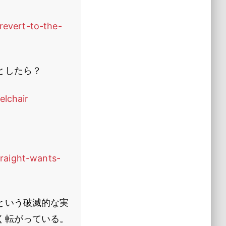
revert-to-the-
としたら？
lchair
traight-wants-
という破滅的な実
く転がっている。