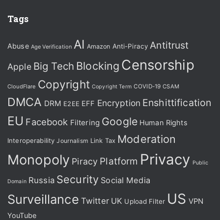
Tags
AI
Antitrust
Abuse
Anti-Piracy
Amazon
Age Verification
Censorship
Blocking
Big Tech
Apple
Copyright
CloudFlare
COVID-19
CSAM
Copyright Term
DMCA
Enshittification
Encryption
DRM
EFF
E2EE
EU
Google
Facebook
Filtering
Human Rights
Moderation
Interoperability
Journalism
Link Tax
Privacy
Monopoly
Platform
Piracy
Public
Security
Russia
Social Media
Domain
US
Surveillance
Twitter
UK
VPN
Upload Filter
YouTube