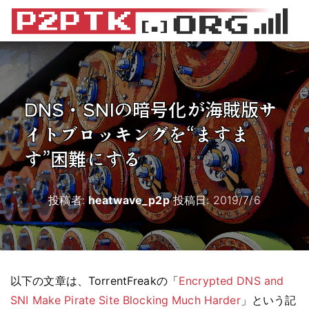
DNS・SNIの暗号化が海賊版サ
イトブロッキングを“ますま
す”困難にする
投稿者:
heatwave_p2p
投稿日:
2019/7/6
以下の文章は、TorrentFreakの「
Encrypted DNS and
SNI Make Pirate Site Blocking Much Harder
」という記