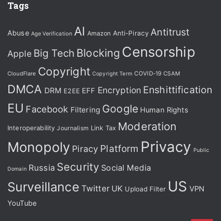
Tags
AI
Antitrust
Abuse
Anti-Piracy
Amazon
Age Verification
Censorship
Blocking
Big Tech
Apple
Copyright
CloudFlare
COVID-19
CSAM
Copyright Term
DMCA
Enshittification
Encryption
DRM
EFF
E2EE
EU
Google
Facebook
Filtering
Human Rights
Moderation
Interoperability
Journalism
Link Tax
Privacy
Monopoly
Platform
Piracy
Public
Security
Russia
Social Media
Domain
US
Surveillance
Twitter
UK
VPN
Upload Filter
YouTube