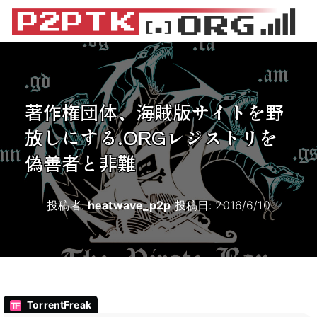
著作権団体、海賊版サイトを野
放しにする.ORGレジストリを
偽善者と非難
投稿者:
heatwave_p2p
投稿日:
2016/6/10
TorrentFreak