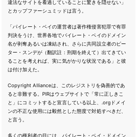
違法なサイトを看過していることに驚きを隠せない」
とカップファーシュミッドは言う。
「パイレート・ベイの運営者は著作権侵害犯罪で有罪
判決をうけ、世界各地でパイレート・ベイのドメイン
名が剥奪あるいは凍結され、さらに共同設立者のピー
ター・スンデが（翻訳註：刑期を終えて）出てきてい
ることを考えれば、実に気がかりな状況である」と彼
は付け加えた。
Copyright Allianceは、このレジストリを偽善的であ
ると非難する。PIRはウェブサイトで「常に正しきこ
と」にコミットすると宣言している以上、.orgドメイ
ンの不正な使用には毅然とした態度で対処すべきだ、
と言う。
多くの権利者の目には、パイレート・ベイ・ドメイン