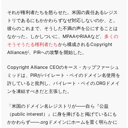
それが権利者たちを怒らせた。米国の責任あるレジス
トリであるにもかかわらずなぜ対応しないのか、と。
彼らのこれまで、そうした不満の声を公にすることは
なかった。しかしついに、MPAAやRIAAなど、
多くの
そうそうたる権利者たち
から構成されるCopyright
Allianceが、PIRへの攻撃を開始した。
Copyright Alliance CEOのキース・カップファーシュ
ミッドは、PIRがパイレート・ベイのドメイン名使用を
許していると批判し、パイレート・ベイの.ORGドメイ
ンを凍結すべきだと主張した。
「米国のドメイン名レジストリが――自ら『公益
（public interest）』に身を捧げると掲げているにも
かかわらず――.orgドメインにホームを置く明らかに