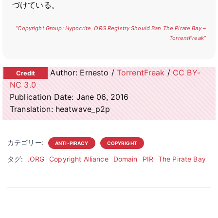
づけている。
“Copyright Group: Hypocrite .ORG Registry Should Ban The Pirate Bay –
TorrentFreak”
Author: Ernesto /
TorrentFreak
/
CC BY-
NC 3.0
Publication Date: Jane 06, 2016
Translation: heatwave_p2p
カテゴリー:
ANTI-PIRACY
COPYRIGHT
タグ:
.ORG
Copyright Alliance
Domain
PIR
The Pirate Bay