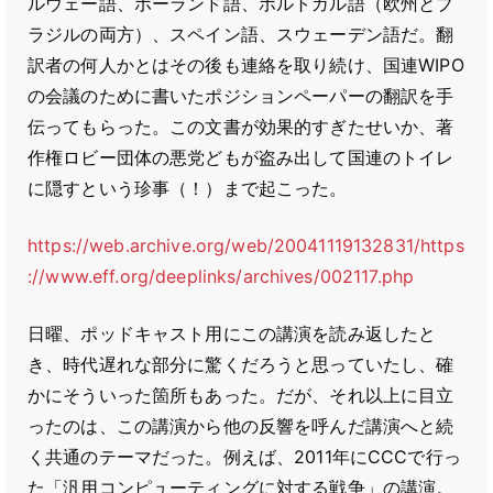
ルウェー語、ポーランド語、ポルトガル語（欧州とブ
ラジルの両方）、スペイン語、スウェーデン語だ。翻
訳者の何人かとはその後も連絡を取り続け、国連WIPO
の会議のために書いたポジションペーパーの翻訳を手
伝ってもらった。この文書が効果的すぎたせいか、著
作権ロビー団体の悪党どもが盗み出して国連のトイレ
に隠すという珍事（！）まで起こった。
https://web.archive.org/web/20041119132831/https
://www.eff.org/deeplinks/archives/002117.php
日曜、ポッドキャスト用にこの講演を読み返したと
き、時代遅れな部分に驚くだろうと思っていたし、確
かにそういった箇所もあった。だが、それ以上に目立
ったのは、この講演から他の反響を呼んだ講演へと続
く共通のテーマだった。例えば、2011年にCCCで行っ
た「汎用コンピューティングに対する戦争」の講演。