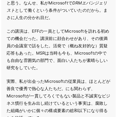
と思う。なんせ、私がMicrosoftで
DRMエバンジェリ
スト
として働くという条件がついていたのだから。ま
さに人生の分かれ目だ。
この講演は、EFFの一員としてMicrosoftを訪れる初め
ての機会だった。講演前に顔合わせがあり、その後満
員の会議室で話をした。活発で（概ね友好的な）質疑
応答もあった。MSRは当時も今も、Microsoftの中で
も自由な雰囲気の部門で、面白い人たちが素晴らしい
研究をしていた。
実際、私が出会ったMicrosoftの従業員は、ほとんどが
善良で優秀で熱心な人たちだ。にも関わらず、
Microsoftが一貫してろくでもない製品と不誠実なビジ
ネス慣行を生み出し続けているという事実は、腐敗し
た組織がいかに個々の構成要素の総和以下になり得る