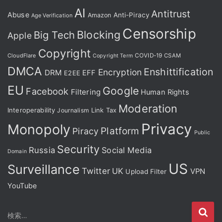
AI
Antitrust
Abuse
Anti-Piracy
Amazon
Age Verification
Censorship
Blocking
Big Tech
Apple
Copyright
CloudFlare
COVID-19
CSAM
Copyright Term
DMCA
Enshittification
Encryption
DRM
EFF
E2EE
EU
Google
Facebook
Filtering
Human Rights
Moderation
Interoperability
Journalism
Link Tax
Privacy
Monopoly
Platform
Piracy
Public
Security
Russia
Social Media
Domain
US
Surveillance
Twitter
UK
VPN
Upload Filter
YouTube
検
検索…
索