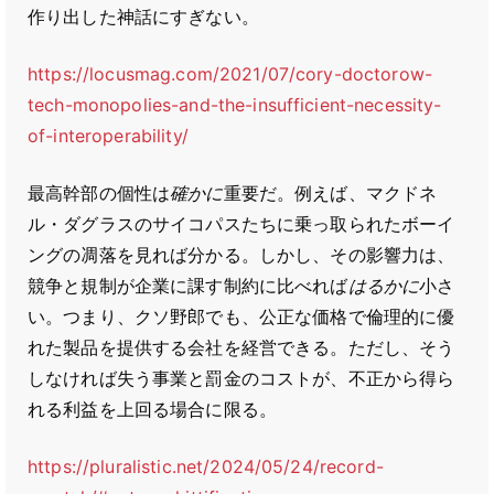
作り出した神話にすぎない。
https://locusmag.com/2021/07/cory-doctorow-
tech-monopolies-and-the-insufficient-necessity-
of-interoperability/
最高幹部の個性は
確かに
重要だ。例えば、マクドネ
ル・ダグラスのサイコパスたちに乗っ取られたボーイ
ングの凋落を見れば分かる。しかし、その影響力は、
競争と規制が企業に課す制約に比べれば
はるかに
小さ
い。つまり、クソ野郎でも、公正な価格で倫理的に優
れた製品を提供する会社を経営できる。ただし、そう
しなければ失う事業と罰金のコストが、不正から得ら
れる利益を上回る場合に限る。
https://pluralistic.net/2024/05/24/record-