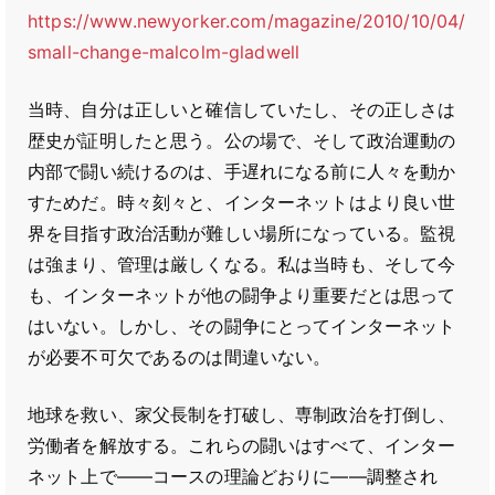
https://www.newyorker.com/magazine/2010/10/04/
small-change-malcolm-gladwell
当時、自分は正しいと確信していたし、その正しさは
歴史が証明したと思う。公の場で、そして政治運動の
内部で闘い続けるのは、手遅れになる前に人々を動か
すためだ。時々刻々と、インターネットはより良い世
界を目指す政治活動が難しい場所になっている。監視
は強まり、管理は厳しくなる。私は当時も、そして今
も、インターネットが他の闘争より重要だとは思って
はいない。しかし、その闘争にとってインターネット
が必要不可欠であるのは間違いない。
地球を救い、家父長制を打破し、専制政治を打倒し、
労働者を解放する。これらの闘いはすべて、インター
ネット上で――コースの理論どおりに――調整され