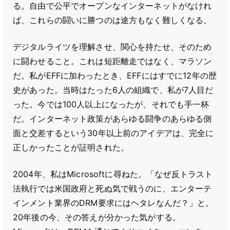
る。自由で公平でオープンなインターネットがなけれ
ば、これらの闘いに勝つのは途方もなく難しくなる。
デジタルライツを理解させ、関心を持たせ、そのため
に闘わせること。これは短距離走ではなく、マラソン
だ。私がEFFに加わったとき、EFFにはすでに12年の歴
史があった。当時はたった6人の組織で、私が7人目だ
った。今では100人以上になったが、それでも手一杯
だ。インターネット政策があらゆる闘争のあらゆる側
面と交差するという30年以上前のアイデアは、完全に
正しかったことが証明された。
2004年、私はMicrosoftに尋ねた。「なぜ反トラスト
法執行では米国政府と死ぬ気で戦うのに、エンターテ
インメント業界のDRM要求にはヘタレなんだ？」と。
20年後の今、その答えが分かった気がする。