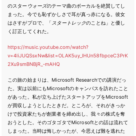
のスター
ウォーズ
のテーマ曲のボーカルを絶賛してし
まった。今でも恥ずかしさで耳が真っ赤になる。彼女
はさすがプロで、「
スタートレック
のことね」と優し
く訂正してくれた。
https://music.youtube.com/watch?
v=4IiJUQSsxNw&list=OLAK5uy_lHUn58fbpceC3PrK
2Xu9smBNBjR_-mAHQ
この旅の始まりは、Microsoft Researchでの講演だっ
た。実は以前にもMicrosoftのキャンパスを訪れたこと
があった。私が立ち上げたスタートアップをMicrosoft
が買収しようとしたときだ。ところが、それがきっか
けで投資家たちが創業者を締め出し、我々の株式を奪
おうとした。そのゴタゴタでMicrosoftとの話は流れて
しまった。当時は悔しかったが、今思えば難を逃れた