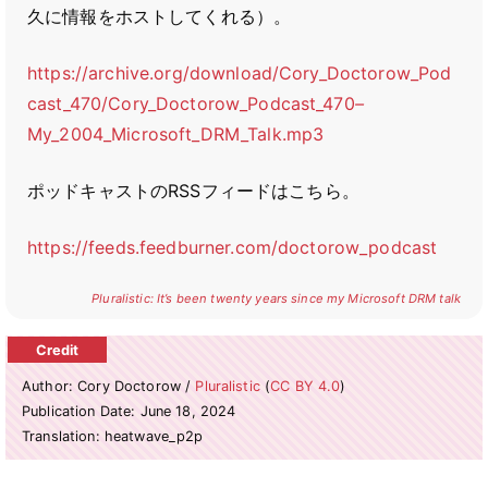
久に情報をホストしてくれる）。
https://archive.org/download/Cory_Doctorow_Pod
cast_470/Cory_Doctorow_Podcast_470
–
My_2004_Microsoft_DRM_Talk.mp3
ポッドキャストのRSSフィードはこちら。
https://feeds.feedburner.com/doctorow_podcast
Pluralistic: It’s been twenty years since my Microsoft DRM talk
Author: Cory Doctorow /
Pluralistic
(
CC BY 4.0
)
Publication Date: June 18, 2024
Translation: heatwave_p2p