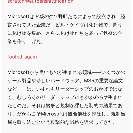
scratch/#autoenshittification
Microsoftは
ド級の
クソ野郎たちによって設立され、経
営されてきた企業だ。ビル・ゲイツは化け物で、周り
に化け物を集め、さらに化け物たちを雇って鉄壁の企
業を作り上げた。
fooled-again
Microsoftから良いものが生まれる領域――いくつかの
ゲーム製品や珍しいハードウェア、MSRの重要な論文
など――は、いずれもリーダーシップのおかげではな
く、むしろそのリーダーシップ
にもかかわらず
生まれ
たものだ。それは競争と規制が課した制約の結果であ
り、だからこそMicrosoftは競合他社を排除し、規制当
局を取り込むという攻撃的な戦略を追求してきた。