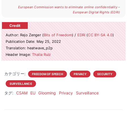
European Commission wants to eliminate online confidentiality –
European Digital Rights (EDRi)
Author: Rejo Zenger (
Bits of Freedom
) /
EDRi
(
CC BY-SA 4.0
)
Publication Date: May 25, 2022
Translation: heatwave_p2p
Header Image:
Thalia Ruiz
カテゴリー:
FREEDOM OF SPEECH
PRIVACY
SECURITY
SURVEILLANCE
タグ:
CSAM
EU
Glooming
Privacy
Surveillance