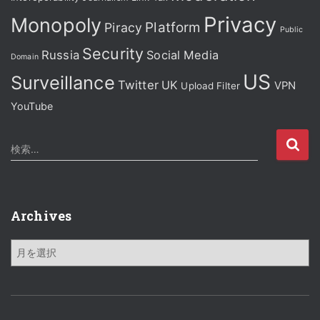
Privacy
Monopoly
Platform
Piracy
Public
Security
Russia
Social Media
Domain
US
Surveillance
Twitter
UK
VPN
Upload Filter
YouTube
検
検索…
索
:
Archives
A
r
c
h
i