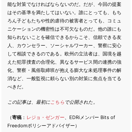
能な対策でなければならないのだ。だが、今回の提案
はその基準を満たしてはいない。誰にとっても、もち
ろん子どもたちや性的虐待の被害者とっても、コミュ
ニケーションの機密性は不可欠なものだ。他の誰にも
知られないことを確信できるからこそ、信頼できる友
人、カウンセラー、ソーシャルワーカー、警察に安心
して相談できるのである。欧州の立法者は、国境を越
えた犯罪捜査の合理化、異なるサービス間の連携の強
化、警察・風俗取締班が抱える膨大な未処理事件の解
消など、一般監視に頼らない別の対策に焦点を当てる
べきだ。
この記事は、最初に
こちら
で公開された。
（
寄稿
：
レジョ・ゼンガー
、EDRiメンバー Bits of
Freedomポリシーアドバイザー）