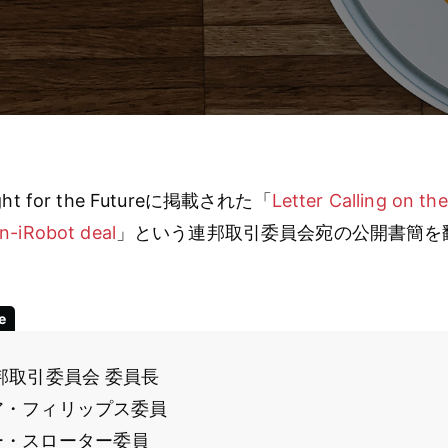
 for the Futureに掲載された「
Letter Calling on th
n-iRobot deal
」という連邦取引委員会宛の公開書簡を
e
邦取引委員会 委員長
ア・フィリップス委員
ー・スローター委員