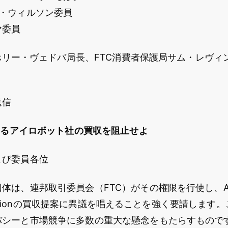
S・ウィルソン委員
ヤ委員
争局ホリー・ヴェドバ局長、FTC消費者保護局サム・レヴィ
送信
によるアイロボット社の買収を阻止せよ
よび委員各位
体は、連邦取引委員会（FTC）がその権限を行使し、Am
rporationの買収提案に異議を唱えることを強く要請しま
シーと市場競争に多数の重大な懸念をもたらすものです。