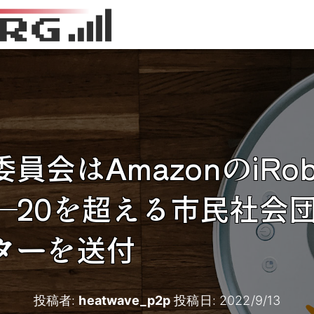
員会はAmazonのiRo
―20を超える市民社会団
ターを送付
投稿者:
heatwave_p2p
投稿日:
2022/9/13