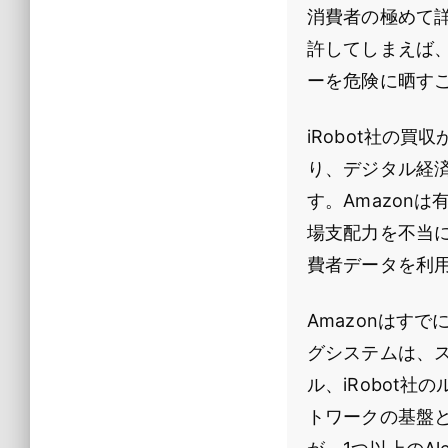
消費者の極めて
許してしまえば
ーを危険に晒す
iRobot社の
り、デジタル経済
す。Amazon
場支配力を不当
費者データを利
Amazonはす
グシステムは、
ル、iRobot社
トワークの基盤と