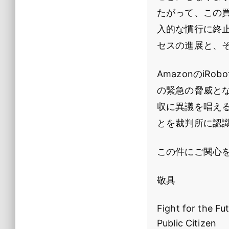
たがって、この
入的な慣行に終
セスの進展と、
Amazonのi
の緊急の脅威と
収に異議を唱え
とを裁判所に認識
この件にご関心
敬具
Fight for the Fu
Public Citizen