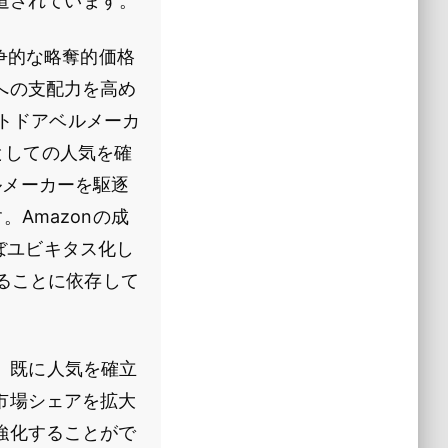
報道されています。
争的な略奪的価格
への支配力を高め
ートドアベルメーカ
ルとしての人気を確
ベルメーカーを駆逐
Amazonの成
ほぼユビキタス化し
することに依存して
す。既に人気を確立
市場シェアを拡大
強化することがで