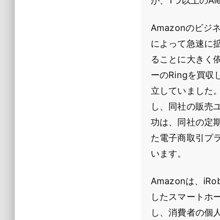
が、1つ以上のA
Amazonのビ
によって急速に
ることに大きく依
ーのRingを買
立していました。2
し、同社の販売ユ
功は、同社の定期
た電子商取引プラ
います。
Amazonは、
したスマートホ
し、消費者の個