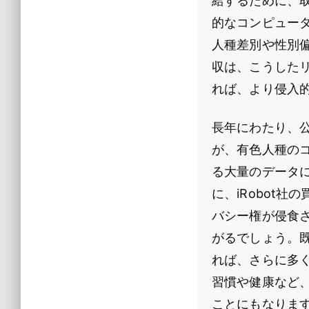
給するために、
的なコンピュータ
人種差別や性別偏
収は、こうした
れば、より侵入
長年にわたり、公
が、有色人種の
る大量のデータに
に、iRobot
バシー権が侵食
がるでしょう。既
れば、さらに多く
習慣や健康など
ことにもなりま