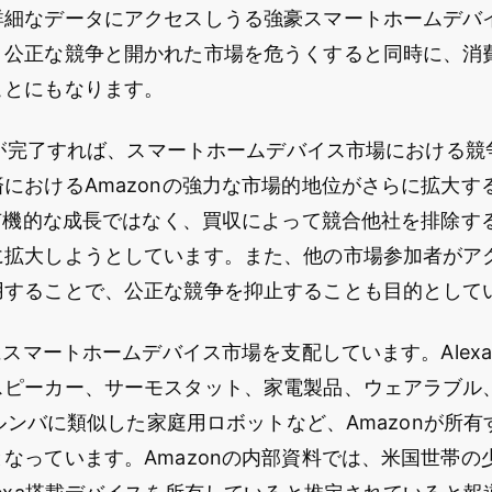
詳細なデータにアクセスしうる強豪スマートホームデバ
、公正な競争と開かれた市場を危うくすると同時に、消
ことにもなります。
買収が完了すれば、スマートホームデバイス市場における
におけるAmazonの強力な市場的地位がさらに拡大す
は有機的な成長ではなく、買収によって競合他社を排除す
に拡大しようとしています。また、他の市場参加者がア
用することで、公正な競争を抑止することも目的として
でにスマートホームデバイス市場を支配しています。Alex
スピーカー、サーモスタット、家電製品、ウェアラブル
のルンバに類似した家庭用ロボットなど、Amazonが所有
なっています。Amazonの内部資料では、米国世帯の