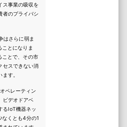
イス事業の吸収を
費者のプライバシ
競争はさらに弱ま
ることになりま
ることで、その市
クセスできない消
います。
aオペレーティン
、ビデオドアベ
するIoT機器ネッ
少なくとも4分の1