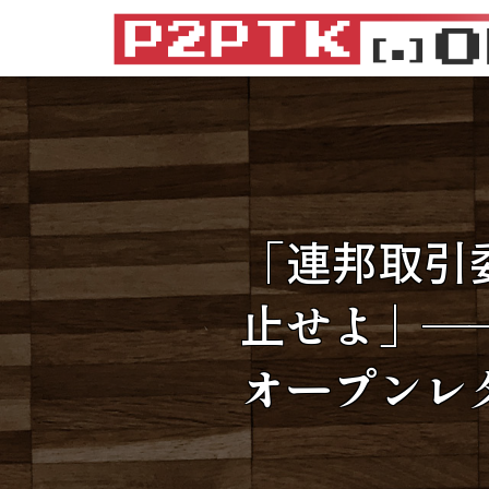
「連邦取引委
止せよ」―
オープンレ