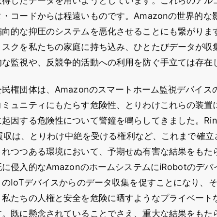
取得したデータを用いようとしています。これらのアル
・コードからは程遠いものです。Amazonの世界的な
向的な抑圧のシステムを悪化させることにも繋がります。
リスクを私たちの家庭に持ち込み、ひとたびデータが収
的な監視や、反競争的活動への利用を防ぐ手立ては存在
民権団体は、Amazonのスマートホーム監視デバイス
コミュニティにもたらす危険性、とりわけこれらの装置
起因する危険性について警鐘を鳴らしてきました。Ri
社の買収は、とりわけ中絶を受ける権利など、これまで確
されつつある環境において、予期せぬ有害な結果をもた
に侵入的なAmazonのホームシステムにiRobotのデ
のIoTデバイスからのデータ収集を促すことになり、
、私たちの人権と安全を危険に晒すようなプライベート
す。既に懸念されていることでさえ、重大な結果をもた