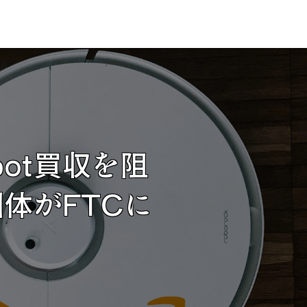
bot買収を阻
体がFTCに