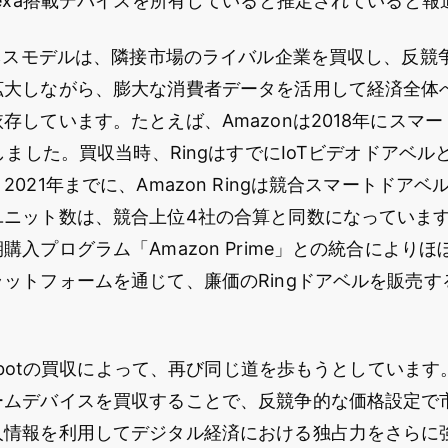
lexa搭載デバイスを所有していると推定されていると
ジネスモデルは、隣接市場のライバル企業を買収し、反競
拡大しながら、膨大な消費者データを活用して経済全体
存しています。たとえば、Amazonは2018年にスマ
収しました。買収当時、RingはすでにIoTビデオドアベ
021年までに、Amazon Ringは競合スマートドア
ニット数は、競合上位4社の合算と同数になっています。
購入プログラム「Amazon Prime」との統合により
ットフォームを通じて、廉価のRingドアベルを販売
iRobotの買収によって、再び同じ道を歩もうとしていま
ームデバイスを買収することで、反競争的な価格設定で
人情報を利用してデジタル経済における独占力をさらに