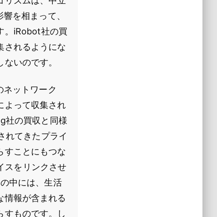
ゴリズムは、中立
影響を相まって、
iRobot社の買
集されるようにな
しないのです。
のネットワーク
によって収集され
ng社の買収と同様
立されてきたプライ
らすことにもつな
バイスをリンクさせ
その中には、生活
な情報が含まれる
らすものです。し