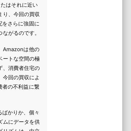
またはそれに近い
まり、今回の買収
配をさらに強固に
つながるのです。
mazonは他の
ベートな空間の極
ず、消費者住宅の
。今回の買収によ
費者の不利益に繋
るばかりか、個々
ズムにデータを供