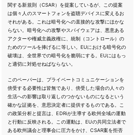
関する新規則（CSAR）を提案しているが、この提案
は個々人のスマートフォンを盗聴デバイスに変えるお
それがある。これは暗号化への直接的な攻撃にほかな
らない。暗号化への攻撃やスパイウェアは、悪意ある
アクターや権威主義政権に、統制（コントロール）の
ためのツールを捧げるに等しい。EUにおける暗号化の
破壊は、全世界での暗号化を脆弱にする。EUにはもっ
と適切に対処せねばならない。
このペーパーは、プライベートコミュニケーションを
傍受する必要性は皆無であり、傍受した場合の人々の
生活への影響は取り返しのつかないものになるという
確かな証拠を、意思決定者に提供するものである。こ
の政策分析と提言は、EDRiが主導する欧州全域の運動
と行動に反映される。この運動は、EUの共同立法者で
ある欧州議会と理事会に圧力をかけ、CSAR案を拒否