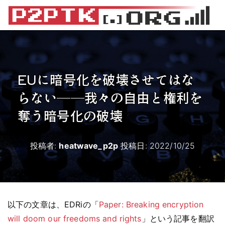
EUに暗号化を破壊させてはな
らない――我々の自由と権利を
奪う暗号化の破壊
投稿者:
heatwave_p2p
投稿日:
2022/10/25
以下の文章は、EDRiの「
Paper: Breaking encryption
will doom our freedoms and rights
」という記事を翻訳