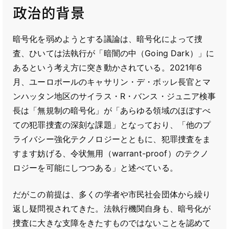
政治的背景
暗号化を弱めようとする議論は、暗号化によって捜
査、ひいては法執行が「暗闇の中（Going Dark）」に
あるという考え方に突き動かされている。2021年6
月、ユーロポールのキャサリン・デ・ボッレ長官とマ
ンハッタン地区のサイラス・R・バンス・ジュニア検事
長は「無規制の暗号化」が「あらゆる領域のほぼすべ
ての犯罪捜査の深刻な課題」となっており、「他のプ
ライバシー強化テクノロジーとともに、犯罪捜査をま
すます妨げる、令状無用（warrant-proof）のテクノ
ロジーを可能にしつつある」と述べている。
だがこの前提は、多くの学者や市民社会団体から繰り
返し疑問視されてきた。法執行機関自身も、暗号化が
捜査に大きな支障をきたすものではないことを認めて