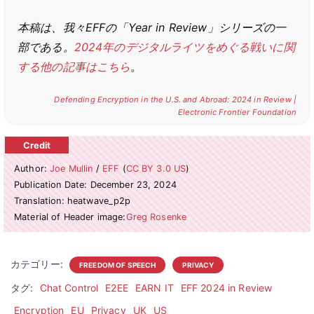
本稿は、我々EFFの「Year in Review」シリーズの一
部である。
2024年のデジタルライツをめぐる戦いに関
する他の記事はこちら
。
Defending Encryption in the U.S. and Abroad: 2024 in Review |
Electronic Frontier Foundation
Author:
Joe Mullin
/
EFF
(
CC BY 3.0 US
)
Publication Date: December 23, 2024
Translation: heatwave_p2p
Material of Header image:
Greg Rosenke
カテゴリー:
FREEDOM OF SPEECH
PRIVACY
タグ:
Chat Control
E2EE
EARN IT
EFF 2024 in Review
Encryption
EU
Privacy
UK
US