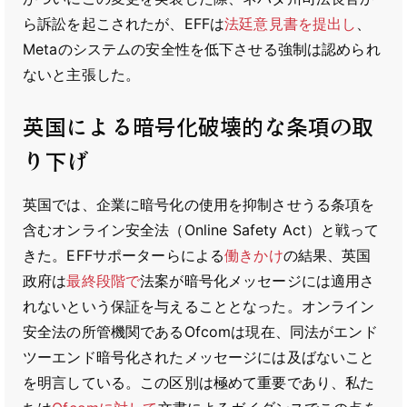
ら訴訟を起こされたが、EFFは
法廷意見書を提出し
、
Metaのシステムの安全性を低下させる強制は認められ
ないと主張した。
英国による暗号化破壊的な条項の取
り下げ
英国では、企業に暗号化の使用を抑制させうる条項を
含むオンライン安全法（Online Safety Act）と戦って
きた。EFFサポーターらによる
働きかけ
の結果、英国
政府は
最終段階で
法案が暗号化メッセージには適用さ
れないという保証を与えることとなった。オンライン
安全法の所管機関であるOfcomは現在、同法がエンド
ツーエンド暗号化されたメッセージには及ばないこと
を明言している。この区別は極めて重要であり、私た