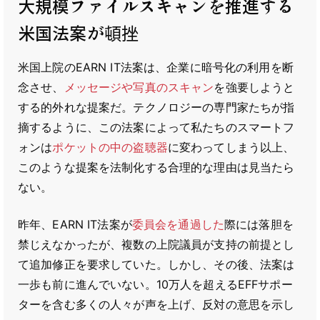
大規模ファイルスキャンを推進する
米国法案が頓挫
米国上院のEARN IT法案は、企業に暗号化の利用を断
念させ、
メッセージや写真のスキャン
を強要しようと
する的外れな提案だ。テクノロジーの専門家たちが指
摘するように、この法案によって私たちのスマートフ
ォンは
ポケットの中の盗聴器
に変わってしまう以上、
このような提案を法制化する合理的な理由は見当たら
ない。
昨年、EARN IT法案が
委員会を通過した
際には落胆を
禁じえなかったが、複数の上院議員が支持の前提とし
て追加修正を要求していた。しかし、その後、法案は
一歩も前に進んでいない。10万人を超えるEFFサポー
ターを含む多くの人々が声を上げ、反対の意思を示し