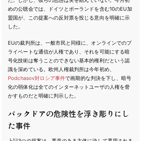
た。しかし、彼らの思惑は実を結んでいない。今月初
めの公聴会では、ドイツとポーランドを含む10のEU加
盟国が、この提案への反対票を投じる意向を明確に示
した。
EUの裁判所は、一般市民と同様に、オンラインでのプ
ライベートな通信が人権であり、それを可能にする暗
号化技術は奪うことのできない基本的権利だという認
識を深めている。欧州人権裁判所は今年初め、
Podchasov対ロシア事件
で画期的な判決を下し、暗号
化の弱体化は全てのインターネットユーザの人権を脅
かすものだと明確に判示した。
バックドアの危険性を浮き彫りにし
た事件
上記3つの提案は、悪意のある主体に決して悪用される