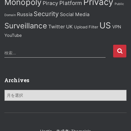
Privacy
Monopoly
Platform
Piracy
Public
Security
Russia
Social Media
Domain
US
Surveillance
Twitter
UK
VPN
Upload Filter
YouTube
検
検索…
索
:
Archives
A
r
c
h
i
v