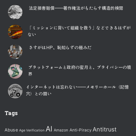
法定損害賠償――著作権法がもたらす構造的検閲
「ミッションに背いて組織を救う」などできるはずが
ない
さすがはHP、恥知らずの極みだ
プラットフォームと政府の蜜月と、プライバシーの境
界
インターネットは忘れない――メモリーホール（記憶
穴）との闘い
Tags
AI
Antitrust
Abuse
Anti-Piracy
Amazon
Age Verification