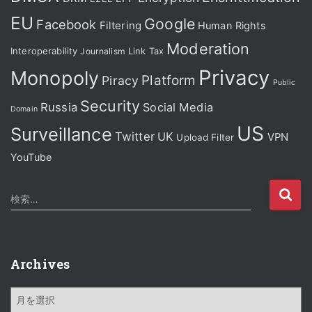
EU
Google
Facebook
Filtering
Human Rights
Moderation
Interoperability
Journalism
Link Tax
Privacy
Monopoly
Platform
Piracy
Public
Security
Russia
Social Media
Domain
US
Surveillance
Twitter
UK
VPN
Upload Filter
YouTube
検
検索…
索
:
Archives
A
r