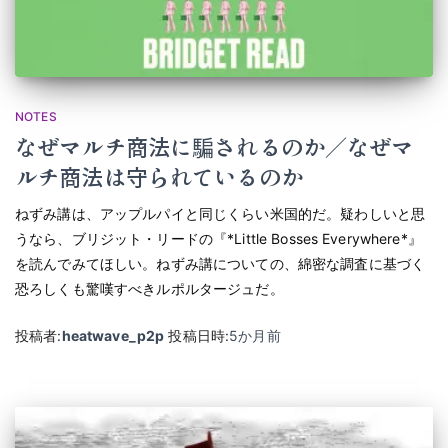
NOTES
なぜマルチ商法に騙されるのか／なぜマ
ルチ商法は守られているのか
ねずみ講は、アップルパイと同じくらい米国的だ。疑わしいと思
うなら、ブリジット・リードの『*Little Bosses Everywhere*』
を読んでみてほしい。ねずみ講についての、綿密な調査に基づく
恐ろしくも驚嘆すべきルポルタージュだ。
投稿者:
heatwave_p2p
投稿日時:
5か月
前