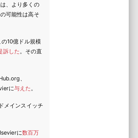
ては、より多くの
大の可能性は高そ
、この10億ドル規模
提訴した
。その直
b.org、
ierに
与えた
。
ドメインスイッチ
evierに
数百万