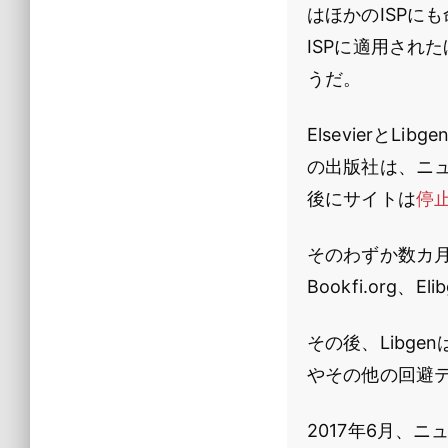
はほかのISPに
ISPに適用され
うだ。
Elsevierと
の出版社は、ニ
後にサイトは
停
そのわずか数カ月後の
Bookfi.org、
その後、Libgen
やその他の回避
2017年6月、ニュ