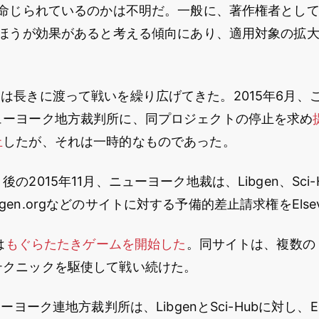
も命じられているのかは不明だ。一般に、著作権者とし
たほうが効果があると考える傾向にあり、適用対象の拡
Libgenは長きに渡って戦いを繰り広げてきた。2015年6月
ューヨーク地方裁判所に、同プロジェクトの停止を求め
止
したが、それは一時的なものであった。
2015年11月、ニューヨーク地裁は、Libgen、Sci-Hu
Elibgen.orgなどのサイトに対する予備的差止請求権をElsev
は
もぐらたたきゲームを開始した
。同サイトは、複数の
テクニックを駆使して戦い続けた。
ーヨーク連地方裁判所は、LibgenとSci-Hubに対し、Els