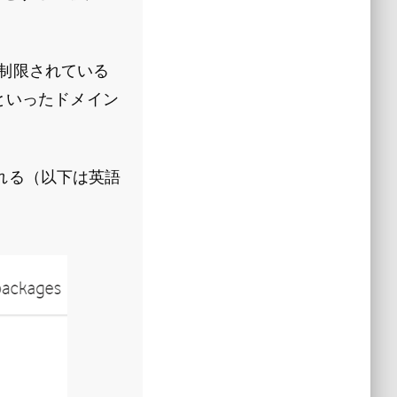
が制限されている
.ioといったドメイン
れる（以下は英語