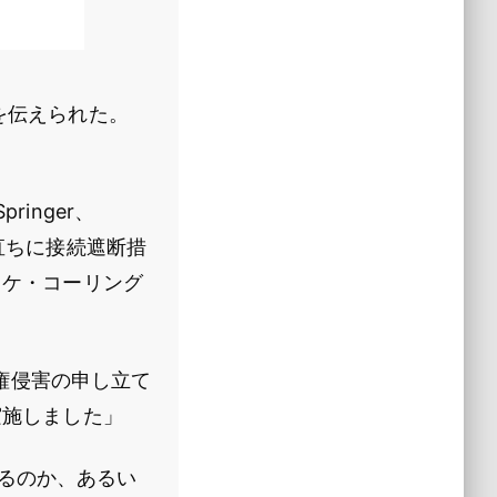
ことを伝えられた。
ringer、
、直ちに接続遮断措
イケ・コーリング
権侵害の申し立て
実施しました」
されるのか、あるい