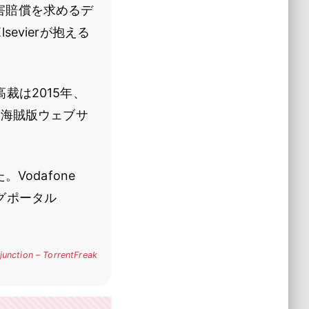
の損害賠償を求めるデ
vierが抱える
。
裁は2015年、
は海賊版ウェブサ
odafone
グポータル
。
junction – TorrentFreak