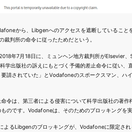
はVodafoneから、Libgenへのアクセスを遮断している
は同国の裁判所の命令に従ったためだという。
、2018年7月18日に、ミュンヘン地方裁判所がElsevier、Sp
nなどの科学出版社の訴えにもとづく予備的差止命令に従い
要請されていた」とVodafoneのスポークスマン、ハ
止命令は、第三者による侵害について科学出版社の著作
ものです。Vodafoneは、そのためのブロッキングを
によるLibgenのブロッキングが、Vodafoneに限定