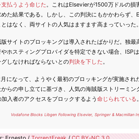
を支払うよう命じた
。これはElsevierが1500万ドル
めた結果である。しかし、この判決にもかかわらず、Else
ことはなく、両サイトの人気はますます高まっていった
版サイトのブロッキングは導入されたばかりだ。独最高
やホスティングプロバイダを特定できない場合、ISP
ングしなければならないとの
判決を下した
。
年2月になって、ようやく最初のブロッキングが実施された。V
社からの申し立てに基づき、人気の海賊版ストリーミン
」への加入者のアクセスをブロックするよう
命じられている
Vodafone Blocks Libgen Following Elsevier, Springer & Macmillan In
: Ernesto /
TorrentFreak
/
CC BY-NC 3.0