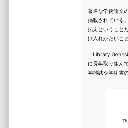
著名な学術論文
掲載されている
払えということ
け入れがたいこ
「Library 
に長年取り組んで
学雑誌や学術書