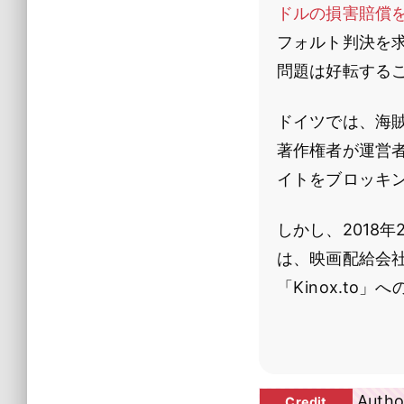
ドルの損害賠償
フォルト判決を求
問題は好転する
ドイツでは、海賊
著作権者が運営者
イトをブロッキ
しかし、2018
は、映画配給会
「Kinox.to
Author