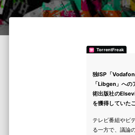
TorrentFreak
独ISP「Vod
「Libgen」
術出版社のElsev
を獲得していた
テレビ番組やビ
る一方で、議論