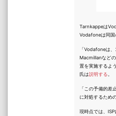
Tarnkappe
Vodafone
「Vodafoneは
Macmilla
置を実施するよう
氏は
説明する
。
「この予備的差
に対処するための
現時点では、ISP