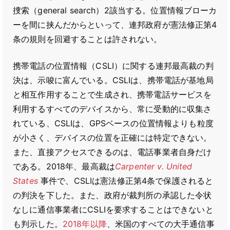
捜索（general search）2該当する。位置情報ブローカ
ーを間に挟んだからといって、連邦政府が憲法修正第4
条の規則を回避することは許されない。
携帯電話の位置情報（CSLI）に関する連邦最高裁の判
決は、示唆に富んでいる。CSLIは、携帯電話が基地局
と相互作用することで生成され、携帯電話サービスを
利用するすべてのデバイスから、常に受動的に収集さ
れている、CSLIは、GPSベースの位置情報よりも粒度
が小さく、デバイスの位置を正確には特定できない。
また、直接アクセスできるのは、電話事業者自身だけ
である。2018年、最高裁は
Carpenter v. United
States
事件で、CSLIは憲法修正第4条で保護されると
の判決を下した。また、政府が裁判所の承認した令状
なしに通信事業者にCSLIを要求することはできないと
も判示した。
2018年以降
、米国のすべての大手通信事