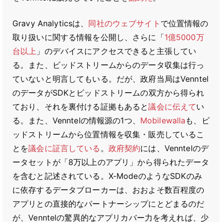
Gravy Analyticsは、
同社のウェブサイト
で位置情報の
取り扱いに関する情報を公開し、さらに「
1億5000万
台以上
」のデバイスにアクセスできると主張してい
る。また、ビッドストリームからのデータ収集は行っ
ていないと明言してもいる。だが、政府当局はVenntel
のデータがSDKとビッドストリームの双方から得られ
ており、それを裏付ける証拠もあると
議会に伝えて
い
る。また、Venntelの情報源の1つ、
Mobilewalla
も、ビ
ッドストリームから位置情報を収集・販売しているこ
とを
議会に証言している
。
政府契約
には、Venntelのデ
ータセットが「8万以上のアプリ」から得られたデータ
を含むと記述されている。X-ModeのようなSDKのみ
に依存するデータブローカーは、おおよそ数百程度の
アプリとの直接的なパートナーシップにとどまるのだ
が、Venntelの驚異的なアプリカバー力を考えれば、少