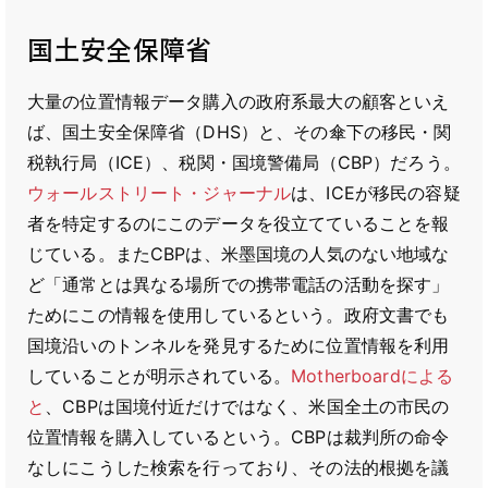
国土安全保障省
大量の位置情報データ購入の政府系最大の顧客といえ
ば、国土安全保障省（DHS）と、その傘下の移民・関
税執行局（ICE）、税関・国境警備局（CBP）だろう。
ウォールストリート・ジャーナル
は、ICEが移民の容疑
者を特定するのにこのデータを役立てていることを報
じている。またCBPは、米墨国境の人気のない地域な
ど「通常とは異なる場所での携帯電話の活動を探す」
ためにこの情報を使用しているという。政府文書でも
国境沿いのトンネルを発見するために位置情報を利用
していることが明示されている。
Motherboardによる
と
、CBPは国境付近だけではなく、米国全土の市民の
位置情報を購入しているという。CBPは裁判所の命令
なしにこうした検索を行っており、その法的根拠を議