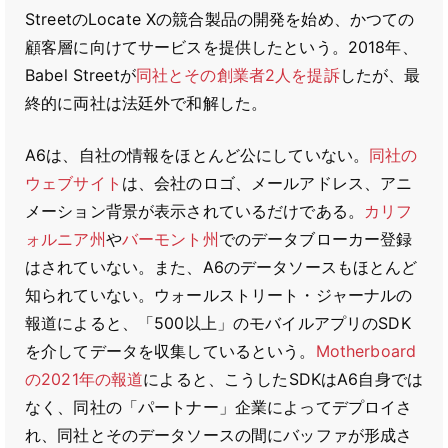
StreetのLocate Xの競合製品の開発を始め、かつての
顧客層に向けてサービスを提供したという。2018年、
Babel Streetが
同社とその創業者2人を提訴
したが、最
終的に両社は法廷外で和解した。
A6は、自社の情報をほとんど公にしていない。
同社の
ウェブサイト
は、会社のロゴ、メールアドレス、アニ
メーション背景が表示されているだけである。
カリフ
ォルニア州
や
バーモント州
でのデータブローカー登録
はされていない。また、A6のデータソースもほとんど
知られていない。ウォールストリート・ジャーナルの
報道によると、「500以上」のモバイルアプリのSDK
を介してデータを収集しているという。
Motherboard
の2021年の報道
によると、こうしたSDKはA6自身では
なく、同社の「パートナー」企業によってデプロイさ
れ、同社とそのデータソースの間にバッファが形成さ