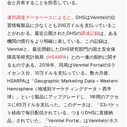
会と共有することを拒否している。
連邦調達データベースによると
、DHSはVenntelの位
置情報製品に少なくとも200万ドルを支払っているこ
とがわかる。最近公開されたDHSの
調達記録
は、ある
機関の慣行をより明確に表している。この記録は、
Venntelと、最近閉鎖したDHS研究部門の国土安全保
障高等研究計画局（
HSARPA
）との一連の契約に関す
るものである。2018年、同局はVenntel Portalの5ラ
イセンス分、10万ドルを支払っている。数カ月後、
HSARPAは「Geographic Marketing Data – Western
Hemisphere（地域別マーケティングデータ – 西半
球）」という製品にアップグレードし、1年間のアクセ
スに65万ドルを支払った。このデータは、「S3バケッ
ト経由で毎日配信されている、つまりDHSに直接納
品」されていた。「Venntel Portal」はVenntelがホス