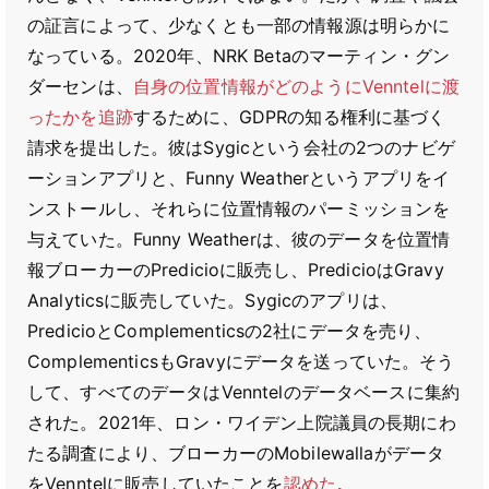
の証言によって、少なくとも一部の情報源は明らかに
なっている。2020年、NRK Betaのマーティン・グン
ダーセンは、
自身の位置情報がどのようにVenntelに渡
ったかを追跡
するために、GDPRの知る権利に基づく
請求を提出した。彼はSygicという会社の2つのナビゲ
ーションアプリと、Funny Weatherというアプリをイ
ンストールし、それらに位置情報のパーミッションを
与えていた。Funny Weatherは、彼のデータを位置情
報ブローカーのPredicioに販売し、PredicioはGravy
Analyticsに販売していた。Sygicのアプリは、
PredicioとComplementicsの2社にデータを売り、
ComplementicsもGravyにデータを送っていた。そう
して、すべてのデータはVenntelのデータベースに集約
された。2021年、ロン・ワイデン上院議員の長期にわ
たる調査により、ブローカーのMobilewallaがデータ
をVenntelに販売していたことを
認めた
。