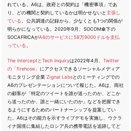
れている。A6は、政府との契約は「機密事項」であ
り、どの機関と契約しているかは明かせないと
主張し
ている
。公共調達の記録から、少なくとも1つの関係が
明らかになっている。2020年9月、SOCOM傘下の
SOCAFRICAが
A6のサービスに58万9000ドルを支払
っている
。
The InterceptとTech Inquiry
は2022年4月、
Twitter
の「firehose」
にアクセスできるソーシャルメディア
モニタリング企業
Zignal Labs
とのミーティングでの
A6のプレゼンテーションについて報じた。A6は、両社
の顧客が「特定のツイートを誰が送ったのか、どこか
ら送ったのか、誰と一緒にいたのか」などを把握でき
るようにするためのパートナーシップを提案してい
た。A6はその能力を示すライブデモを実施し、ウクラ
イナ国境に集結したロシア兵の携帯電話を追跡してど