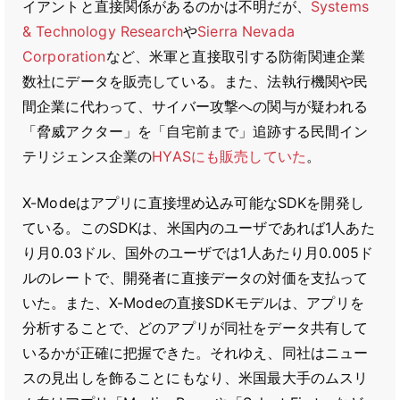
イアントと直接関係があるのかは不明だが、
Systems
& Technology Research
や
Sierra Nevada
Corporation
など、米軍と直接取引する防衛関連企業
数社にデータを販売している。また、法執行機関や民
間企業に代わって、サイバー攻撃への関与が疑われる
「脅威アクター」を「自宅前まで」追跡する民間イン
テリジェンス企業の
HYASにも販売していた
。
X-Modeはアプリに直接埋め込み可能なSDKを開発し
ている。このSDKは、米国内のユーザであれば1人あた
り月0.03ドル、国外のユーザでは1人あたり月0.005ド
ルのレートで、開発者に直接データの対価を支払って
いた。また、X-Modeの直接SDKモデルは、アプリを
分析することで、どのアプリが同社をデータ共有して
いるかが正確に把握できた。それゆえ、同社はニュー
スの見出しを飾ることにもなり、米国最大手のムスリ