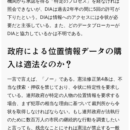
機関から承認を得る「特定のプロセス」を経なければ
照会できないが、DIAは過去2年半の間に5回の許可が
下りたという。DIAは情報へのアクセスには令状が必
要だと主張している。また、どのデータブローカーが
DIAと協力しているかは不明である。
政府による位置情報データの購
入は適法なのか？
一言で言えば、「ノー」である。憲法修正第4条は、不
当な捜索・押収を禁じており、令状に特定性を要求し
ている。連邦政府が特定の人物の位置情報を要求する
場合、まず犯罪の相当な理由に基づいて裁判所から令
状を取得しなければならない。もし連邦政府が法執行
のために数百万人の市民の継続的な行動を調査したい
と言っても、残念なことにそれは憲法が禁止する一般