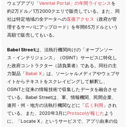
ウェブアプリ
「Venntel Portal」の年間ライセンス
を
約2万ドル／1万2000クエリで販売している。また、同
社は特定地域の全データへの
直接アクセス
（政府が管
理するサーバにアップロード）を年間65万ドルという
高額で販売してもいる。
Babel Street
は、法執行機関向けの「オープンソー
ス・インテリジェンス」（OSINT）サービスに特化し
た政府コントラクター（請負業者）である。同社の主
力製品「
Babel X
」は、ソーシャルメディアやウェブサ
イトからテキストをスクレイピングして解釈し、
OSINTと従来の情報技術で収集したデータを融合させ
ている。Babel Streetは、軍、情報機関、民間企業、
連邦・州・地方の法執行機関などに「
広く利用
」され
ている。また、2020年3月に
Protocolが報じた
よう
に、「Locate X」というサービスで、アプリ由来の位