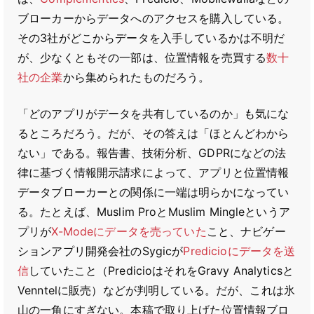
ブローカーからデータへのアクセスを購入している。
その3社がどこからデータを入手しているかは不明だ
が、少なくともその一部は、位置情報を売買する
数十
社の企業
から集められたものだろう。
「どのアプリがデータを共有しているのか」も気にな
るところだろう。だが、その答えは「ほとんどわから
ない」である。報告書、技術分析、GDPRになどの法
律に基づく情報開示請求によって、アプリと位置情報
データブローカーとの関係に一端は明らかになってい
る。たとえば、Muslim ProとMuslim Mingleというア
プリが
X-Modeにデータを売っていた
こと、ナビゲー
ションアプリ開発会社のSygicが
Predicioにデータを送
信
していたこと（PredicioはそれをGravy Analyticsと
Venntelに販売）などが判明している。だが、これは氷
山の一角にすぎない。本稿で取り上げた位置情報ブロ