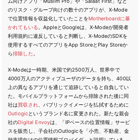
ム向けアプリ「Muslim Pro」や「Salaat First」など
のリスク・グループ向けの数十のアプリが、X-Mode
で位置情報を収益化していたことを
Motherboardに暴
かれてもいる
。AppleとGoogleは、X-Modeが開発者
利用規約に違反していると判断し、X-ModeのSDKを
使用するすべてのアプリをApp StoreとPlay Storeか
ら
排除した
。
X-Modeは一時期、米国で約2500万人、世界中で
4000万人のアクティブユーザのデータを持ち、400以
上の異なるアプリを通じて追跡していると自負してい
た。モバイルプラットフォームから排除された後に同
社は
買収され
、パブリックイメージを払拭するために
Outlogic
というブランド名に変更された。新たな親会
社の
Digital Envoy
は、「IPベースの位置情報」サービ
スを販売し、子会社のOutlogicを「小売、不動産、金
融市場向けの位置情報プロバイダ」と説明している。