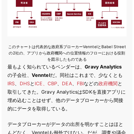
このチャートは代表的な政府系ブローカーVenntelとBabel Street
の2社の、アプリから政府機関への位置情報のフローにおける役割
を図示したものである
最もよく知られているベンダーは、
Gravy Analytics
の子会社、
Venntel
だ。同社はこれまで、少なくとも
IRS
、
DHS
と
ICE、CBP
、
DEA
、
FBI
などの
政府機関
と
取引してきた。Gravy AnalyticsはSDKを直接アプリに
埋め込むことはせず、他のデータブローカーから間接
的にデータを取得している。
データブローカーがデータの出所を明かすことはほと
んどなく、Venntelも例外ではない。だが、調査や議会