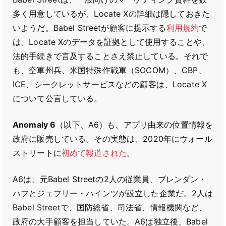
多く用意しているが、Locate Xの詳細は隠しておきた
いようだ。Babel Streetが顧客に提示する
利用規約
で
は、Locate Xのデータを証拠として使用することや、
法的手続きで言及することさえ禁止している。それで
も、空軍州兵、米国特殊作戦軍（SOCOM）、CBP、
ICE、シークレットサービスなどの顧客は、Locate X
について公言している。
Anomaly 6
（以下、A6）も、アプリ由来の位置情報を
政府に販売している。その実態は、2020年にウォール
ストリートに
初めて報道された
。
A6は、元Babel Streetの2人の従業員、ブレンダン・
ハフとジェフリー・ハインツが設立した企業だ。2人は
Babel Streetで、国防総省、司法省、情報機関など、
政府の大手顧客を担当していた。A6は独立後、Babel