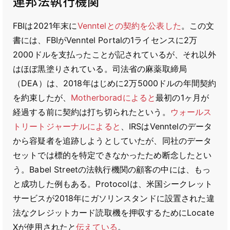
連邦法執行機関
FBIは2021年末に
Venntelとの契約を公表した
。この文
書には、FBIがVenntel Portalの1ライセンスに2万
2000ドルを支払ったことが記されているが、それ以外
はほぼ黒塗りされている。司法省の麻薬取締局
（DEA）は、2018年はじめに2万5000ドルの年間契約
を約束したが、
Motherboradによると
最初の1ヶ月が
経過する前に契約は打ち切られたという。
ウォールス
トリートジャーナルによると
、IRSはVenntelのデータ
から容疑者を追跡しようとしていたが、同社のデータ
セットでは標的を特定できなかったため断念したとい
う。Babel Streetの法執行機関の顧客の中には、もっ
と成功した例もある。Protocolは、米国シークレット
サービスが2018年にガソリンスタンドに設置された違
法なクレジットカード読取機を押収するためにLocate
Xが使用されたと
伝えている
。