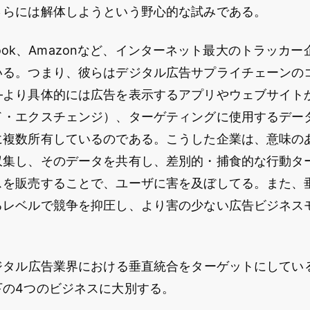
さらには解体しようという野心的な試みである。
cebook、Amazonなど、インターネット最大のトラッカ
いる。つまり、彼らはデジタル広告サプライチェーンの
―より具体的には広告を表示するアプリやウェブサイト
ド・エクスチェンジ）、ターゲティングに使用するデー
に複数所有しているのである。こうした企業は、意味の
収集し、そのデータを共有し、差別的・捕食的な行動タ
スを販売することで、ユーザに害を及ぼしてる。また、
るレベルで競争を抑圧し、より害の少ない広告ビジネス
デジタル広告業界における垂直統合をターゲットにしてい
下の4つのビジネスに大別する。