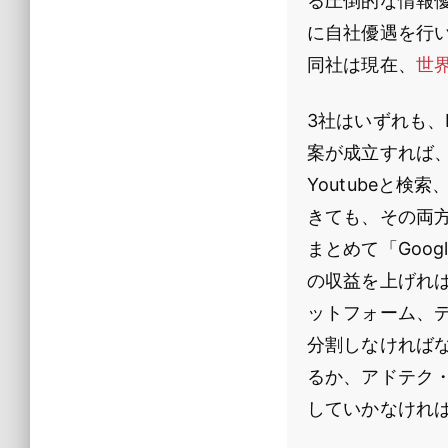
る圧倒的な情報優
に自社優遇を行
同社は現在、
世
3社はいずれも、
案が成立すれば、
Youtubeと
きても、その両
まとめて「Goo
の収益を上げれ
ットフォーム、
分割しなければ
るか、アドテク
していかなけれ