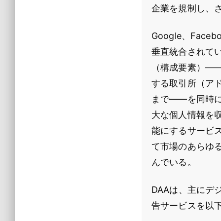
企業を規制し、
Google、Fa
垂直統合されて
（構成要素）―
する取引所（ア
まで――を同時
大な個人情報を
能にするサービ
て市場のあらゆ
んでいる。
DAAは、主に
告サービスを以