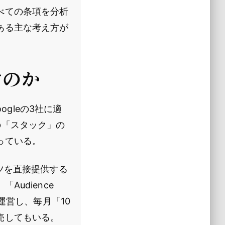
べての条項を分析
ある主な考え方が
すのか
ogleの3社に適
の「スタック」の
っている。
ンテンツを直接提供する
udience
運営し、毎月「10
売してもいる。