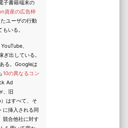
や電子書籍端末の
zon資産の広告枠
集したユーザの行動
てもいる。
ouTube、
を稼ぎ出している。
る。Googleは
も
10の異なるコン
k Ad
ger、旧
ob）はすべて、そ
トに挿入される同
、競合他社に対す