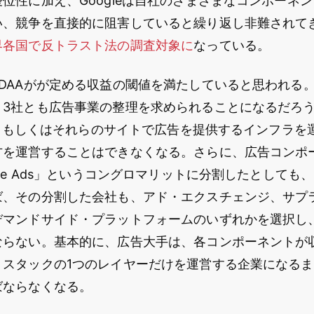
位性に加え、Googleは自社のさまざまなコンポーネ
い、競争を直接的に阻害していると繰り返し非難されて
界各国で
反トラスト法の
調査対象に
なっている。
DAAがが定める収益の閾値を満たしていると思われる
3社とも広告事業の整理を求められることになるだろう。
検索、もしくはそれらのサイトで広告を提供するインフラ
方を運営することはできなくなる。さらに、広告コンポ
gle Ads」というコングロマリットに分割したとしても、
ば、その分割した会社も、アド・エクスチェンジ、サプ
デマンドサイド・プラットフォームのいずれかを選択し
ならない。基本的に、広告大手は、各コンポーネントが
・スタックの1つのレイヤーだけを運営する企業になる
ばならなくなる。