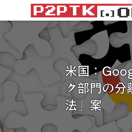
米国：Goog
ク部門の分
法」案