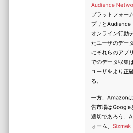
Audience Netwo
プラットフォーム
プリとAudien
オンライン行動
たユーザのデータは
にそれらのアプ
でのデータ収集
ユーザをより正
る。
一方、Amazo
告市場はGoogl
適切であろう。Am
ォーム、
Sizmek 