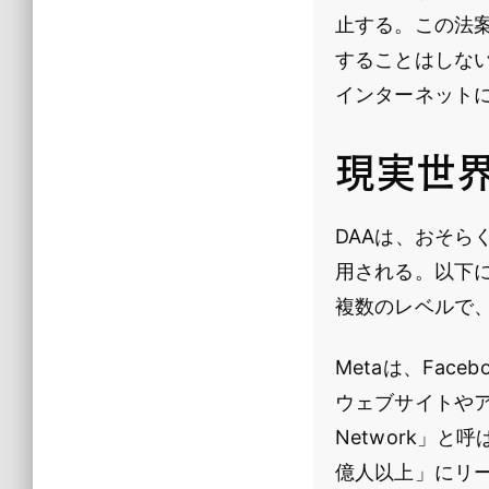
止する。この法
することはしな
インターネット
現実世
DAAは、おそらく
用される。以下
複数のレベルで
Metaは、Face
ウェブサイトやア
Network」
億人以上」にリ