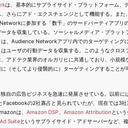
rk
は、基本的にサプライサイド・プラットフォーム、
、さらにアド・エクスチェンジとして機能する。また、
ce Networkに参加する「数千」のサードパーティアプ
データを収集している。ソーシャルメディア・プラット
、Audience Networkアプリ内でのターゲティン
リはユーザの行動データを収集する。このようなクロス
は、アドテク業界のオルガリヒに共通しており、小規模
確に（そしてより侵襲的に）ターゲティングすることが
nは独自の広告ビジネスを急速に発展させている。以前に
eとFacebookの2社寡占と見られていたが、現在では3
azonは、
Amazon DSP
、
Amazon Attribution
という
Ad Suite
というサプライサイド・アドサーバーなど、