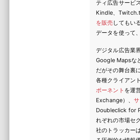
ティ広告サービス
Kindle、Tw
を販売
してもいる
データを使って
デジタル広告業界で
Google M
だがその舞台裏に
各種クライアン
ポーネント
を運営
Exchange）、
サ
Doubleclick for
れぞれの市場セ
社のトラッカー