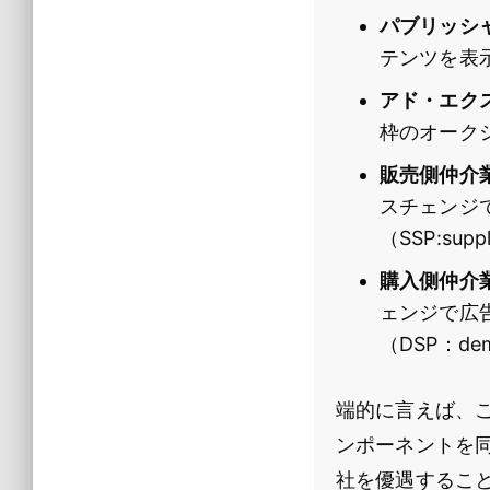
パブリッシャ（
テンツを表
アド・エクス
枠のオーク
販売側仲介業者（
スチェンジ
（SSP:sup
購入側仲介業者（
ェンジで広
（DSP：dem
端的に言えば、
ンポーネントを
社を優遇するこ