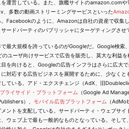
を運営している。また、旗艦サイトのamazon.com
itch.tv、多数の動画ストリーミングサービスといった
Ama
。Facebookのように、Amazonは自社の資産で収
、サードパーティのパブリッシャにターゲティングさせ
最大規模を誇っているのがGoogleだ。Google検索、Y
apsなどのユーザ向けサービスで広告を販売し、莫大な利益
目を向けると、Googleの広告インフラはさらに広大であ
トに対応する広告ビジネスを展開するために、少なくと
している。アド・エクスチェンジ（AdX、旧Doubleclic
プライサイド・プラットフォーム
（Google Ad Mana
 Publishers）、
モバイル広告プラットフォーム
（AdM
グメントを支配している。サードパーティ・ウェブサイ
は、ウェブ上で最も一般的なものとなっている。そして