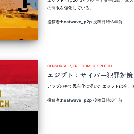
エジプトでは2013年のクーデター以降、軍
の制限を強化している。
投稿者:
heatwave_p2p
投稿日時:
8年
前
CENSORSHIP
FREEDOM OF SPEECH
エジプト：サイバー犯罪対策
アラブの春で民主化に湧いたエジプトは今、
投稿者:
heatwave_p2p
投稿日時:
8年
前