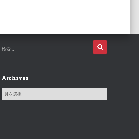
検
検索…
索
:
Archives
A
r
c
h
i
v
e
s